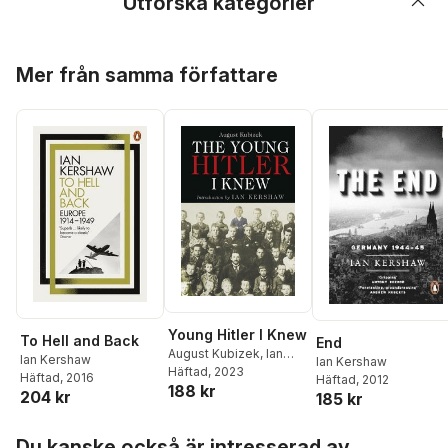
Utforska kategorier
Hoppa över listan
Mer från samma författare
Young Hitler I Knew
To Hell and Back
End
August Kubizek
,
Ian
Ian Kershaw
Ian Kershaw
Kershaw
Häftad
, 2023
Häftad
, 2016
Häftad
, 2012
188 kr
204 kr
185 kr
Hoppa över listan
Du kanske också är intresserad av