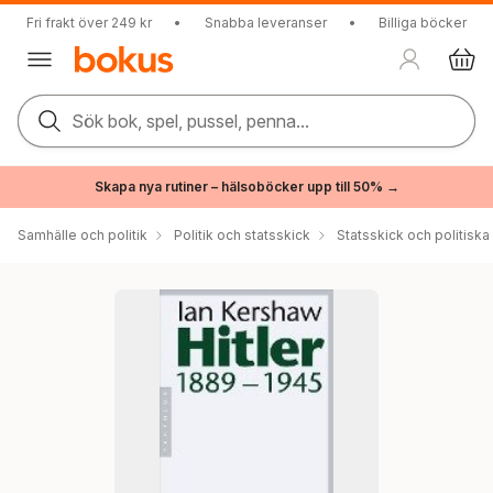
Fri frakt över 249 kr
•
Snabba leveranser
•
Billiga böcker
Sök bok, spel, pussel, penna...
Skapa nya rutiner – hälsoböcker upp till 50% →
Samhälle och politik
Politik och statsskick
Statsskick och politisk