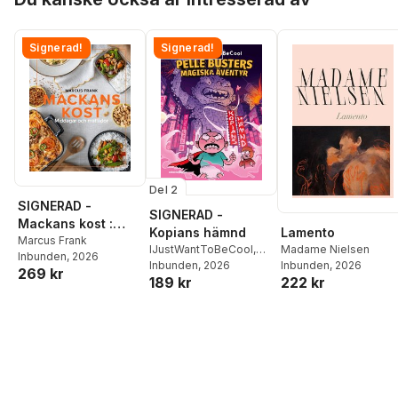
Signerad!
Signerad!
Del 2
SIGNERAD -
SIGNERAD -
Mackans kost :
Lamento
Kopians hämnd
Middagar och
Marcus Frank
Madame Nielsen
IJustWantToBeCool
,
Inbunden
, 2026
matlådor
Inbunden
, 2026
Joel Adolphson
Inbunden
, 2026
,
Emil
269 kr
222 kr
189 kr
Ejdemo Beer
,
Victor
Beer