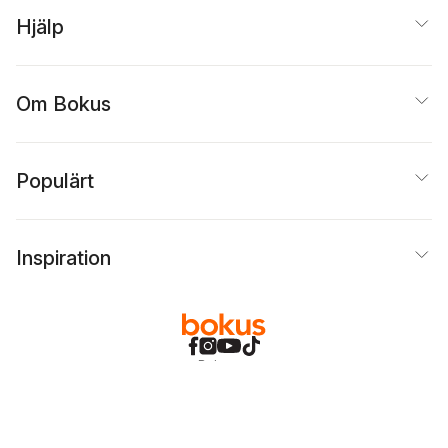
Hjälp
Om Bokus
Populärt
Inspiration
Bokus
@
Cookies
Anpassa cookies
Integritetspolicy
Köpvillkor