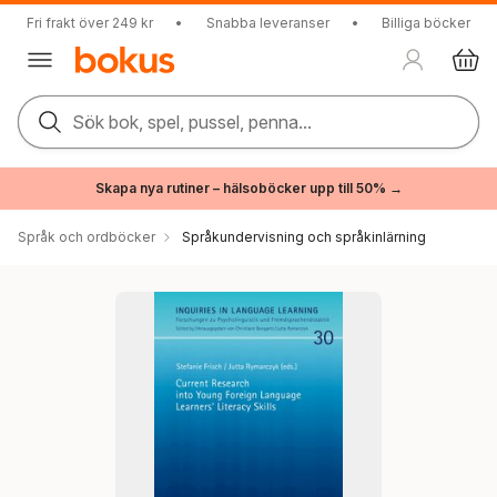
Fri frakt över 249 kr
•
Snabba leveranser
•
Billiga böcker
Sök bok, spel, pussel, penna...
Skapa nya rutiner – hälsoböcker upp till 50% →
Språk och ordböcker
Språkundervisning och språkinlärning