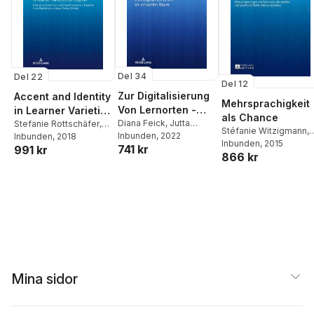
Del 34
Del 22
Del 12
Zur Digitalisierung
Accent and Identity
Mehrsprachigkeit
Von Lernorten -
in Learner Varieties
als Chance
Fremdsprachenlern
Diana Feick
,
Jutta
of English
Stefanie Rottschäfer
,
Stéfanie Witzigmann
,
Rymarczyk
Inbunden
, 2022
Jutta Rymarczyk
Inbunden
, 2018
en Im Virtuellen
Jutta Rymarczyk
Inbunden
, 2015
741 kr
991 kr
Raum
866 kr
Mina sidor