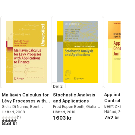
Del 2
Applied Stoch
Malliavin Calculus for
Stochastic Analysis
Control of Ju
Lévy Processes with
and Applications
Diffusions
Bernt Øksendal
,
Applications to
Giulia Di Nunno
,
Bernt
Fred Espen Benth
,
Giulia Di
Sulem
Häftad
, 2019
Øksendal
Häftad
, 2008
,
Frank Proske
Nunno
Häftad
,
, 2010
Tom Lindstrom
,
Finance
752 kr
1 603 kr
(
1
)
Bernt Øksendal
,
Tusheng
5,0
utav 5 stjärnor. Totalt antal röster:
858 kr
Zhang