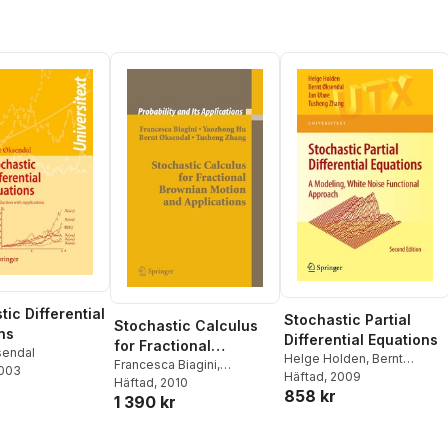
ic Differential
Stochastic Partial
Stochastic Calculus
ns
Differential Equations
for Fractional
sendal
Helge Holden
,
Bernt
Brownian Motion and
Francesca Biagini
,
2003
Øksendal
Häftad
, 2009
,
Jan Ubøe
,
Yaozhong Hu
Häftad
, 2010
,
Bernt
Applications
858 kr
Tusheng Zhang
1 390 kr
Øksendal
,
Tusheng Zhang