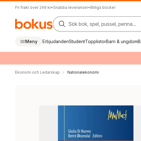
Fri frakt över 249 kr
•
Snabba leveranser
•
Billiga böcker
Sök bok, spel, pussel, penna...
Meny
Erbjudanden
Student
Topplistor
Barn & ungdom
B
Ekonomi och Ledarskap
Nationalekonomi