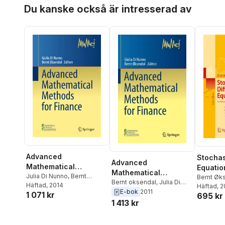
Hoppa över listan
Du kanske också är intresserad av
Advanced
Stochast
Advanced
Mathematical
Equatio
Mathematical
Methods for Finance
Julia Di Nunno
,
Bernt
Bernt Øk
Methods for Finance
Bernt oksendal
,
Julia Di
Øksendal
Häftad
, 2014
Häftad
, 
Nunno
E-bok
2011
1 071 kr
695 kr
1 413 kr