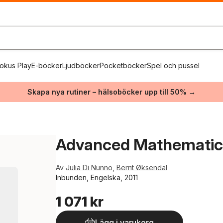
okus Play
E-böcker
Ljudböcker
Pocketböcker
Spel och pussel
Skapa nya rutiner – hälsoböcker upp till 50% →
Advanced Mathematica
Av
Julia Di Nunno
,
Bernt Øksendal
Inbunden, Engelska, 2011
1 071 kr
Lägg i varukorg