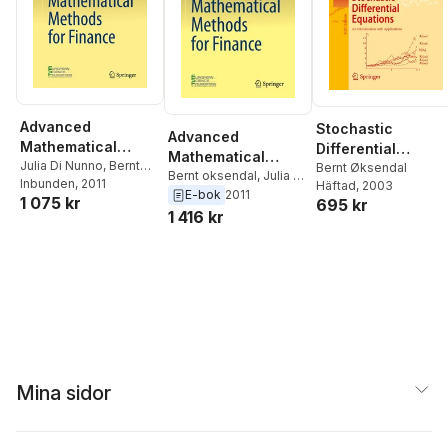
Advanced
Stochastic
Advanced
Mathematical
Differential
Mathematical
Methods for
Julia Di Nunno
,
Bernt
Equations
Bernt Øksendal
Methods for
Bernt oksendal
,
Julia Di
Øksendal
Inbunden
, 2011
Häftad
, 2003
Finance
Nunno
E-bok
2011
Finance
1 075 kr
695 kr
1 416 kr
Mina sidor