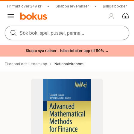
Fri frakt över 249 kr
•
Snabba leveranser
•
Billiga böcker
Sök bok, spel, pussel, penna...
Skapa nya rutiner – hälsoböcker upp till 50% →
Ekonomi och Ledarskap
Nationalekonomi