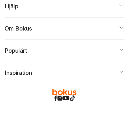
Hjälp
Om Bokus
Populärt
Inspiration
Bokus
@
Cookies
Anpassa cookies
Integritetspolicy
Köpvillkor