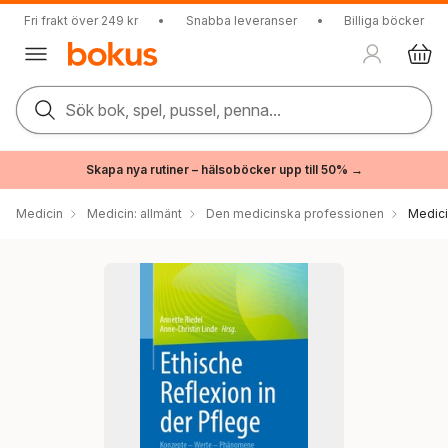
Fri frakt över 249 kr
•
Snabba leveranser
•
Billiga böcker
Sök bok, spel, pussel, penna...
Skapa nya rutiner – hälsoböcker upp till 50% →
Medicin
Medicin: allmänt
Den medicinska professionen
Medici