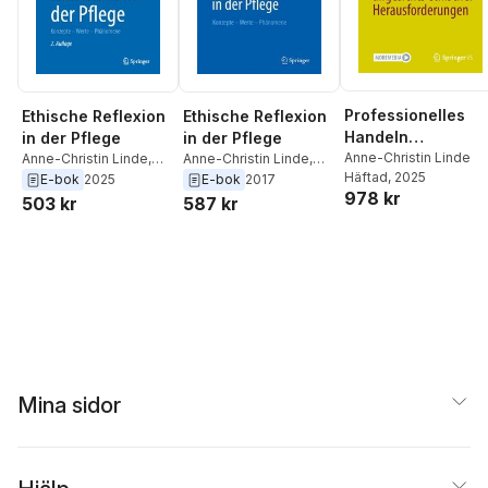
Professionelles
Ethische Reflexion
Ethische Reflexion
Handeln
in der Pflege
in der Pflege
Pflegelehrender
Anne-Christin Linde
Anne-Christin Linde
,
Anne-Christin Linde
,
Häftad
, 2025
Annette Riedel
Annette Riedel
angesichts
E-bok
2025
E-bok
2017
978 kr
ethischer
503 kr
587 kr
Herausforderunge
n
Mina sidor