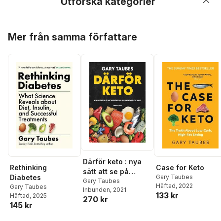
Utforska kategorier
Hoppa över listan
Mer från samma författare
Därför keto : nya
Rethinking
Case for Keto
sätt att se på
Diabetes
Gary Taubes
viktnedgång och
Gary Taubes
Häftad
, 2022
Gary Taubes
Inbunden
, 2021
forskning om
133 kr
Häftad
, 2025
270 kr
LCHF-kost
145 kr