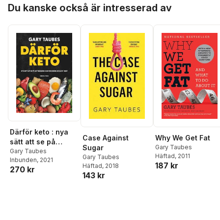
Hoppa över listan
Du kanske också är intresserad av
Därför keto : nya
Case Against
Why We Get Fat
sätt att se på
Sugar
Gary Taubes
viktnedgång och
Gary Taubes
Häftad
, 2011
Gary Taubes
Inbunden
, 2021
forskning om
187 kr
Häftad
, 2018
270 kr
LCHF-kost
143 kr