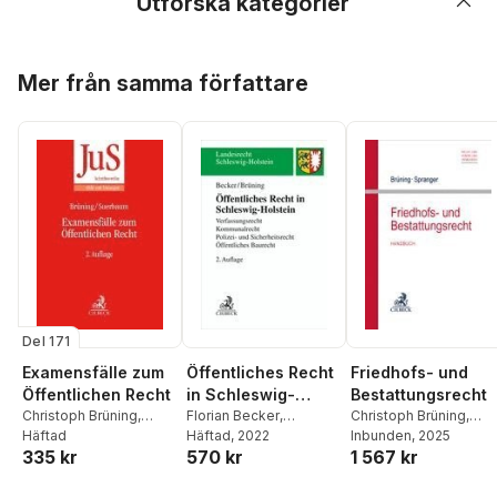
Utforska kategorier
Hoppa över listan
Mer från samma författare
Del 171
Examensfälle zum
Öffentliches Recht
Friedhofs- und
Öffentlichen Recht
in Schleswig-
Bestattungsrecht
Christoph Brüning
,
Holstein
Florian Becker
,
Christoph Brüning
,
Joachim Suerbaum
Häftad
Christoph Brüning
Häftad
, 2022
Tade Spranger
Inbunden
, 2025
335 kr
570 kr
1 567 kr
Hoppa över listan