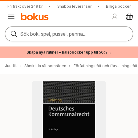
Fri frakt över 249 kr
•
Snabba leveranser
•
Billiga böcker
Sök bok, spel, pussel, penna...
Skapa nya rutiner – hälsoböcker upp till 50% →
Juridik
Särskilda rättsområden
Författningsrätt och förvaltningsrätt