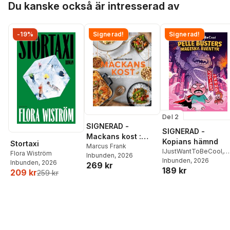
Du kanske också är intresserad av
-19%
Signerad!
Signerad!
Del 2
SIGNERAD -
SIGNERAD -
Mackans kost :
Kopians hämnd
Stortaxi
Middagar och
Marcus Frank
IJustWantToBeCool
,
Flora Wiström
Inbunden
, 2026
matlådor
Joel Adolphson
Inbunden
, 2026
,
Emil
Inbunden
, 2026
269 kr
189 kr
Ejdemo Beer
,
Victor
209 kr
259 kr
Beer