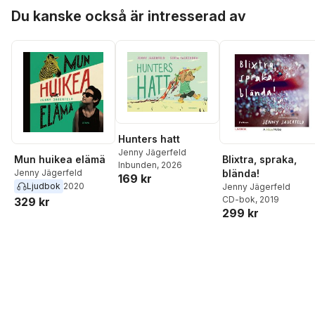
Hoppa över listan
Du kanske också är intresserad av
Hunters hatt
Jenny Jägerfeld
Mun huikea elämä
Blixtra, spraka,
Inbunden
, 2026
Jenny Jägerfeld
blända!
169 kr
Ljudbok
2020
Jenny Jägerfeld
CD-bok
, 2019
329 kr
299 kr