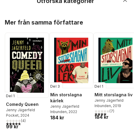
Utforska kategorier
Hoppa över listan
Mer från samma författare
Del 3
Del 1
Min storslagna
Mitt storslagna liv
Del 1
kärlek
Jenny Jägerfeld
Comedy Queen
Inbunden
, 2019
Jenny Jägerfeld
Jenny Jägerfeld
(
7
)
Inbunden
, 2022
4,1
utav 5 stjärnor. Total
Pocket
, 2024
184 kr
184 kr
(
4
)
4,8
utav 5 stjärnor. Totalt antal röster:
99 kr