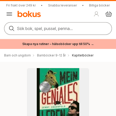
Fri frakt över 249 kr
•
Snabba leveranser
•
Billiga böcker
Sök bok, spel, pussel, penna...
Skapa nya rutiner – hälsoböcker upp till 50% →
Barn och ungdom
Barnböcker 9-12 år
Kapitelböcker