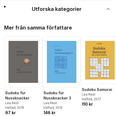
Utforska kategorier
Hoppa över listan
Mer från samma författare
Sudoku Samurai
Sudoku für
Sudoku für
Lea Rest
Nussknacker
Nussknacker 3
Häftad
, 2017
Lea Rest
Lea Rest
110 kr
Häftad
, 2015
Häftad
, 2015
97 kr
146 kr