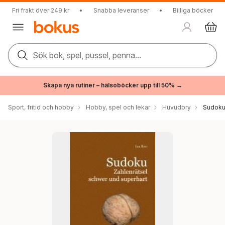
Fri frakt över 249 kr
•
Snabba leveranser
•
Billiga böcker
Sök bok, spel, pussel, penna...
Skapa nya rutiner – hälsoböcker upp till 50% →
Sport, fritid och hobby
Hobby, spel och lekar
Huvudbry
Sudoku