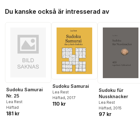
Hoppa över listan
Du kanske också är intresserad av
Sudoku Samurai
Sudoku Samurai
Sudoku für
Lea Rest
Nr. 25
Nussknacker
Häftad
, 2017
Lea Rest
Lea Rest
110 kr
Häftad
Häftad
, 2015
181 kr
97 kr