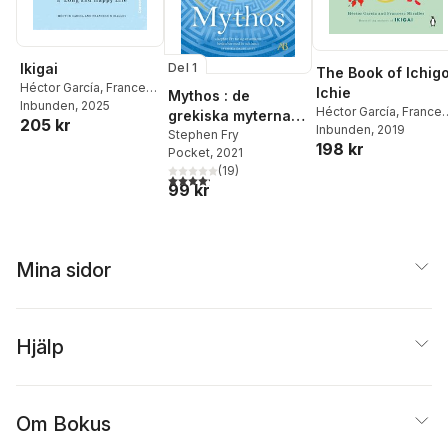
Del 1
Ikigai
The Book of Ichig
Héctor García
,
Francesc
Ichie
Mythos : de
Miralles
Inbunden
, 2025
Héctor García
,
France
grekiska myterna
205 kr
Miralles
Inbunden
, 2019
återberättade
Stephen Fry
198 kr
Pocket
, 2021
(
19
)
4,2
utav 5 stjärnor. Totalt antal röster:
99 kr
Mina sidor
Hjälp
Om Bokus