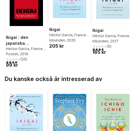
Ikigai
Ikigai
Héctor García
,
Francesc
Héctor García
,
France
Ikigai : den
Miralles
Inbunden
, 2025
Miralles
Inbunden
, 2017
japanska
205 kr
(
5
)
3,8
utav 5 stjärnor. Tota
livskonsten till ett
Hector Garcia
,
Francesc
165 kr
Miralles
Pocket
, 2019
långt och lyckligt
(
20
)
liv
4,2
utav 5 stjärnor. Totalt antal röster:
99 kr
Hoppa över listan
Du kanske också är intresserad av