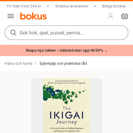
Fri frakt över 249 kr
•
Snabba leveranser
•
Billiga böcker
Sök bok, spel, pussel, penna...
Skapa nya rutiner – hälsoböcker upp till 50% →
Hälsa och familj
Självhjälp och praktiska råd