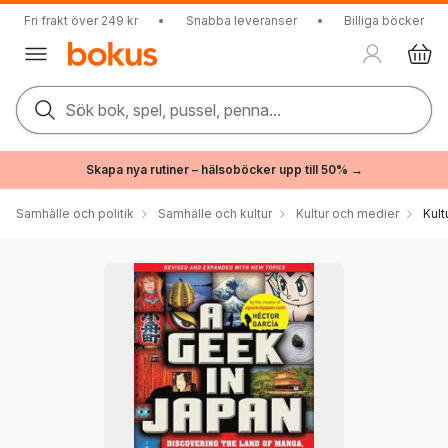
Fri frakt över 249 kr
•
Snabba leveranser
•
Billiga böcker
Sök bok, spel, pussel, penna...
Skapa nya rutiner – hälsoböcker upp till 50% →
Samhälle och politik
Samhälle och kultur
Kultur och medier
Kul