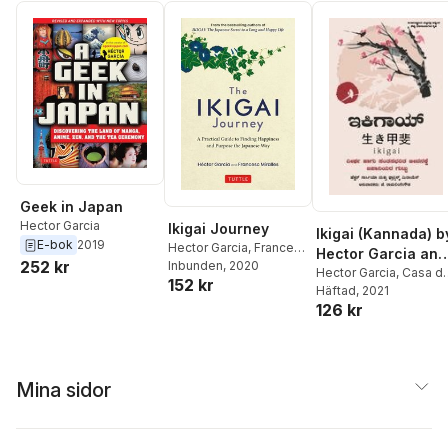
Geek in Japan
Hector Garcia
Ikigai Journey
Ikigai (Kannada) b
E-bok
2019
Hector Garcia
,
Francesc
Hector Garcia and
252 kr
Miralles
Inbunden
, 2020
Francesc Miralles
Hector Garcia
,
Casa d
152 kr
Col on de Las Palmas
Häftad
, 2021
126 kr
Mina sidor