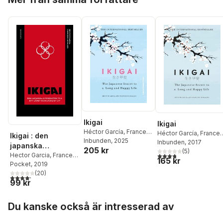
Ikigai
Ikigai
Héctor García
,
Francesc
Héctor García
,
France
Ikigai : den
Miralles
Inbunden
, 2025
Miralles
Inbunden
, 2017
japanska
205 kr
(
5
)
3,8
utav 5 stjärnor. Tota
livskonsten till ett
Hector Garcia
,
Francesc
165 kr
Miralles
Pocket
, 2019
långt och lyckligt
(
20
)
liv
4,2
utav 5 stjärnor. Totalt antal röster:
99 kr
Hoppa över listan
Du kanske också är intresserad av