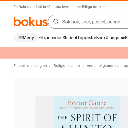
Fri frakt över 249 kr
•
Snabba leveranser
•
Billiga böcker
Sök bok, spel, pussel, penna...
Meny
Erbjudanden
Student
Topplistor
Barn & ungdom
B
Filosofi och religion
Religion och tro
Andra religioner och tros