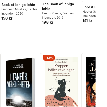
The Book of Ichigo
Book of Ichigo Ichie
Forest Bathin
Ichie
Francesc Miralles
,
Héctor
Hector Garcia
,
Fr
Héctor García
,
Francesc
García
Inbunden
, 2020
Miralles
Inbunden
, 2020
158 kr
Miralles
Inbunden
, 2019
141 kr
198 kr
-13%