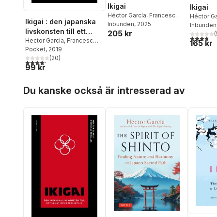
Ikigai
Ikigai
Héctor García
,
Francesc
Héctor Ga
Ikigai : den japanska
Miralles
Inbunden
, 2025
Miralles
Inbunden
livskonsten till ett
205 kr
(
3,8
utav 5 
långt och lyckligt liv
Hector Garcia
,
Francesc
165 kr
Miralles
Pocket
, 2019
(
20
)
4,2
utav 5 stjärnor. Totalt antal röster:
99 kr
Hoppa över listan
Du kanske också är intresserad av