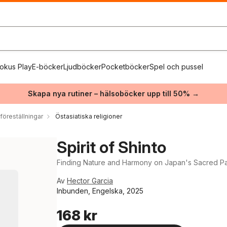
okus Play
E-böcker
Ljudböcker
Pocketböcker
Spel och pussel
Skapa nya rutiner – hälsoböcker upp till 50% →
föreställningar
Östasiatiska religioner
Spirit of Shinto
Finding Nature and Harmony on Japan's Sacred P
Av
Hector Garcia
Inbunden, Engelska, 2025
168 kr