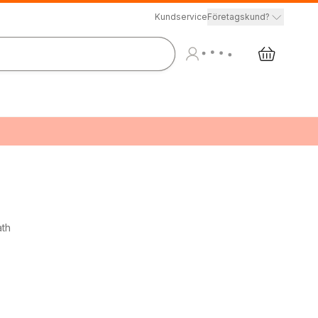
Kundservice
Företagskund?
ath