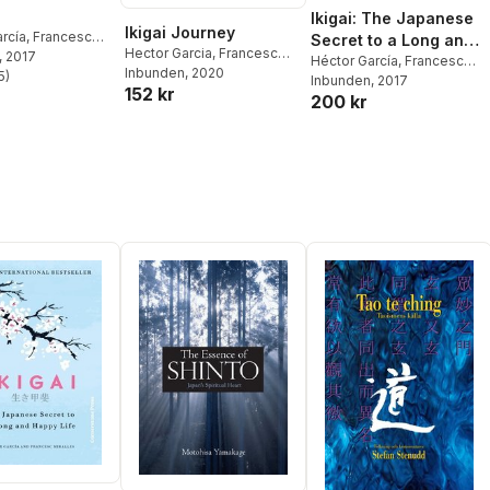
Ikigai: The Japanese
Ikigai Journey
rcía
,
Francesc
Secret to a Long and
Hector Garcia
,
Francesc
, 2017
Happy Life
Héctor García
,
Francesc
Miralles
Inbunden
, 2020
5
)
Miralles
Inbunden
, 2017
stjärnor. Totalt antal röster:
152 kr
200 kr