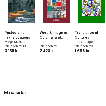
Postcolonial
Word & Image in
Translation of
Translocations
Colonial and
Cultures
Marga Munkelt
Postcolonial
Brill
Petra Rüdiger
Inbunden
, 2013
Inbunden
, 2009
Inbunden
, 2009
Literatures and
3 135 kr
2 428 kr
1 686 kr
Cultures
Mina sidor