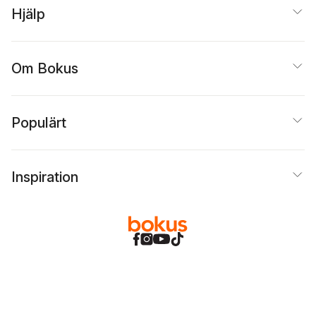
Hjälp
Om Bokus
Populärt
Inspiration
Bokus
@
Cookies
Anpassa cookies
Integritetspolicy
Köpvillkor