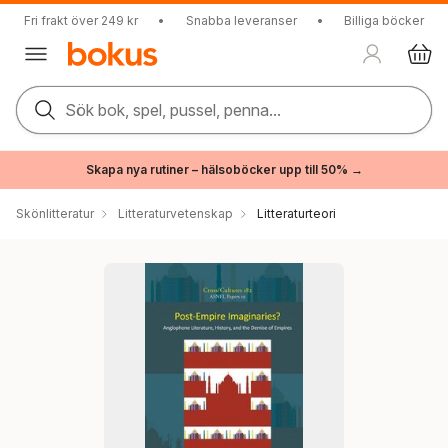
Fri frakt över 249 kr
•
Snabba leveranser
•
Billiga böcker
Sök bok, spel, pussel, penna...
Skapa nya rutiner – hälsoböcker upp till 50% →
Skönlitteratur
Litteraturvetenskap
Litteraturteori