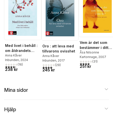
Vem är det som
Med livet i behåll :
Oro : att leva med
bestämmer i ditt
om åldrandets
tillvarons ovisshet
liv? : om medveten
Åsa Nilsonne
frihet och förluster
Anna Kåver
Anna Kåver
Kartonnage
, 2007
närvaro
Inbunden
, 2024
Inbunden
, 2017
(
31
)
4,1
utav 5 stjärnor. Total
(
16
)
(
29
)
251 kr
4,3
utav 5 stjärnor. Totalt antal röster:
4,1
utav 5 stjärnor. Totalt antal röster:
238 kr
245 kr
Mina sidor
Hjälp