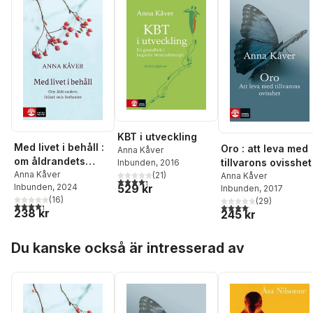
KBT i utveckling
Med livet i behåll :
Oro : att leva med
Anna Kåver
om åldrandets
tillvarons ovisshet
Inbunden
, 2016
frihet och förluster
Anna Kåver
(
21
)
Anna Kåver
4,3
utav 5 stjärnor. Totalt antal röster:
529 kr
Inbunden
, 2024
Inbunden
, 2017
(
16
)
(
29
)
4,3
utav 5 stjärnor. Totalt antal röster:
4,1
utav 5 stjärnor. Total
238 kr
245 kr
Hoppa över listan
Du kanske också är intresserad av