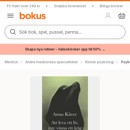
Fri frakt över 249 kr
•
Snabba leveranser
•
Billiga böcker
Sök bok, spel, pussel, penna...
Skapa nya rutiner – hälsoböcker upp till 50% →
Medicin
Andra medicinska specialiteter
Klinisk psykologi
Psyk