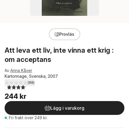
Provläs
Att leva ett liv, inte vinna ett krig :
om acceptans
Av
Anna Kåver
Kartonnage, Svenska, 2007
(
88
)
4,1
utav 5 stjärnor. Totalt antal röster:
244 kr
Lägg i varukorg
.
Fri frakt över 249 kr.