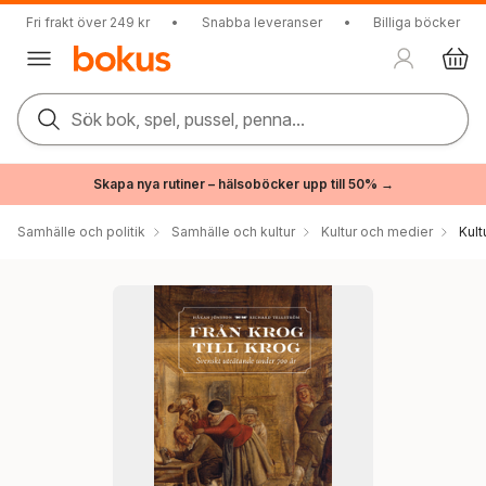
Fri frakt över 249 kr
•
Snabba leveranser
•
Billiga böcker
Sök bok, spel, pussel, penna...
Skapa nya rutiner – hälsoböcker upp till 50% →
Samhälle och politik
Samhälle och kultur
Kultur och medier
Kul