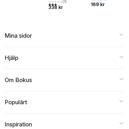
(
1
)
169 kr
3,0
utav 5 stjärnor. Totalt antal röster:
338 kr
Mina sidor
Hjälp
Om Bokus
Populärt
Inspiration