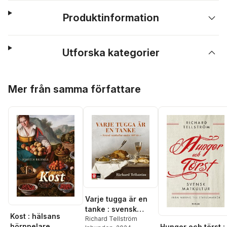
Produktinformation
Utforska kategorier
Hoppa över listan
Mer från samma författare
Varje tugga är en
tanke : svensk
Kost : hälsans
matkultur under
Richard Tellström
hörnpelare
Hunger och törst :