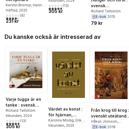
Inbunden
, 2024
800 år
Kerstin Brismar
,
Henrik
svensk
(
13
)
4,7
utav 5 stjärnor. Totalt antal röster:
Ennart
Häftad
,
, 2025
Robert Caesar
,
305 kr
måltidshistoria fr
Richard Tellström
Amrendra Mishra
(
6
)
,
Valter
E-bok
2015
överlevnad till
4,3
utav 5 stjärnor. Totalt antal röster:
231 kr
Longo
,
Ann Fernholm
,
79 kr
statusmarkör
Stine Störsrud
,
Alicja
Wolk
,
Richard
Hoppa över listan
Du kanske också är intresserad av
Tellström
,
Carl Jan
Granqvist
Varje tugga är en
tanke : svensk
Värdet av konst :
Från krog till krog 
matkultur under
Richard Tellström
för hjärnan,
svenskt uteätande
Inbunden
, 2024
800 år
samhället och livet
Karolina Modig
,
Erik
(
13
)
under 700 år
Håkan Jönsson
,
4,7
utav 5 stjärnor. Totalt antal röster:
Modig
Inbunden
, 2025
305 kr
Richard Tellström
E-bok
2018