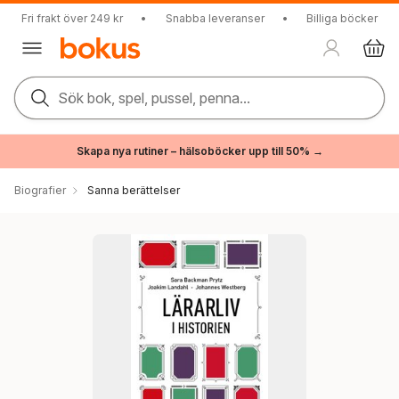
Fri frakt över 249 kr
•
Snabba leveranser
•
Billiga böcker
Sök bok, spel, pussel, penna...
Skapa nya rutiner – hälsoböcker upp till 50% →
Biografier
Sanna berättelser