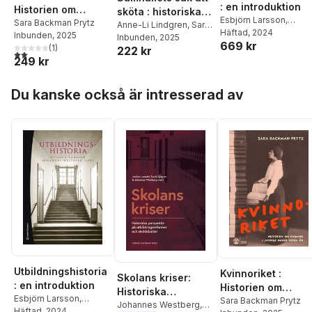
: en introduktion
Historien om
sköta : historiska
Esbjörn Larsson
,
kvinnor i Sverige
Sara Backman Prytz
perspektiv på
Anne-Li Lindgren
,
Sara
Johannes Westberg
Häftad
, 2024
,
Inbunden
, 2025
under tusen år
Backman Prytz
Inbunden
, 2025
skolans
669 kr
Thom Axelsson
,
Sara
(
1
)
222 kr
sexualundervisning
2,0
utav 5 stjärnor. Totalt antal röster:
Backman Prytz
,
Anne
249 kr
Berg
,
Peter
Bernhardsson
,
Emil
Hoppa över listan
Du kanske också är intresserad av
Bertilsson
,
Lotta
Brantefors
,
Henrik
Edgren
,
Samuel
Edquist
,
Lars Elenius
,
Carl Frängsmyr
,
Jonas
Gustafsson
,
Sandra
Hellstrand
,
Janne
Holmén
,
Magnus
Hultén
,
Joakim Landah
Anna Larsson
,
Daniel
Lindmark
,
Niclas
Lindström
,
Christian
Lundahl
,
Fay Lundh
Nilsson
,
Jörgen Mattla
Utbildningshistoria
Johan Prytz
,
Stefan
Kvinnoriket :
Skolans kriser:
Rimm
,
Johanna Ringar
: en introduktion
Historien om
Historiska
Henrik Román
,
Björn
Esbjörn Larsson
,
kvinnor i Sverige
Sara Backman Prytz
perspektiv på
Johannes Westberg
,
Sandahl
,
Pia Skott
,
Johannes Westberg
Häftad
, 2024
,