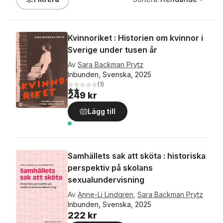
Kvinnoriket : Historien om kvinnor i
Sverige under tusen år
Av
Sara Backman Prytz
Inbunden, Svenska, 2025
(
1
)
2,0
utav 5 stjärnor. Totalt antal röster:
249 kr
Lägg till
Samhällets sak att sköta : historiska
perspektiv på skolans
sexualundervisning
Av
Anne-Li Lindgren
,
Sara Backman Prytz
Inbunden, Svenska, 2025
222 kr