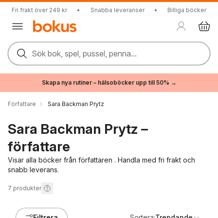
Fri frakt över 249 kr
•
Snabba leveranser
•
Billiga böcker
Sök bok, spel, pussel, penna...
Skapa nya rutiner – hälsoböcker upp till 50% →
Författare
Sara Backman Prytz
Sara Backman Prytz –
författare
Visar alla böcker från författaren . Handla med fri frakt och
snabb leverans.
7
produkter
Filtrera
Sortera:
Trendande