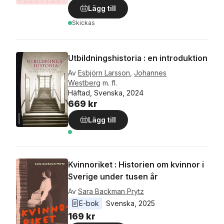
Lägg till
Skickas
Utbildningshistoria : en introduktion
Av
Esbjörn Larsson
,
Johannes
Westberg
m. fl.
Häftad, Svenska, 2024
669 kr
Lägg till
Kvinnoriket : Historien om kvinnor i
Sverige under tusen år
Av
Sara Backman Prytz
E-bok
Svenska
, 
2025
169 kr