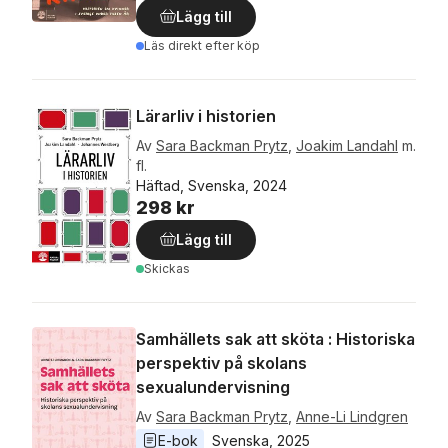
Lägg till
Läs direkt efter köp
Lärarliv i historien
Av
Sara Backman Prytz
,
Joakim Landahl
m.
fl.
Häftad, Svenska, 2024
298 kr
Lägg till
Skickas
Samhällets sak att sköta : Historiska
perspektiv på skolans
sexualundervisning
Av
Sara Backman Prytz
,
Anne-Li Lindgren
E-bok
Svenska
, 
2025