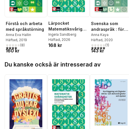
Lärpocket
Förstå och arbeta
Svenska som
Matematiksvårighe
med språkstörning
andraspråk : för
ter : förebygga,
Ingela Sandberg
Anna Eva Hallin
vilka och hur kan
Anna Kaya
Häftad
, 2026
Häftad
, 2019
Häftad
, 2020
uppmärksamma
undervisningen
168 kr
(
8
)
(
1
)
och analysera
organiseras?
4,0
utav 5 stjärnor. Totalt antal röster:
5,0
utav 5 stjärnor. Tota
160 kr
143 kr
Hoppa över listan
Du kanske också är intresserad av