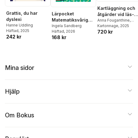
Kartläggning och
Grattis, du har
Lärpocket
åtgärder vid läs-
dyslexi
Matematiksvårighe
och
Anna Fouganthine
,
Hanne Uddling
ter : förebygga,
Ingela Sandberg
Christer Jacobson
Kartonnage
, 2025
skrivsvårigheter
Häftad
, 2025
720 kr
Häftad
, 2026
uppmärksamma
och dyslexi
242 kr
168 kr
och analysera
Mina sidor
Hjälp
Om Bokus