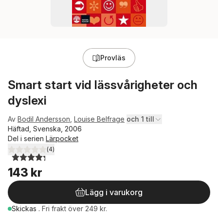
Provläs
Smart start vid lässvårigheter och
dyslexi
Av
Bodil Andersson
,
Louise Belfrage
och 1 till
Häftad, Svenska, 2006
Del i serien
Lärpocket
(
4
)
4,3
utav 5 stjärnor. Totalt antal röster:
143 kr
Lägg i varukorg
Skickas
.
Fri frakt över 249 kr.