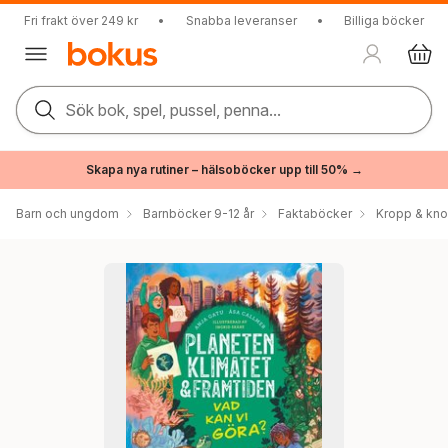
Fri frakt över 249 kr
•
Snabba leveranser
•
Billiga böcker
Sök bok, spel, pussel, penna...
Skapa nya rutiner – hälsoböcker upp till 50% →
Barn och ungdom
Barnböcker 9-12 år
Faktaböcker
Kropp & kn