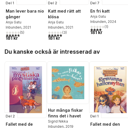
Del 1
Del 2
Del 7
Man lever bara nio
Katt med rätt att
En fri katt
gånger
klösa
Anja Gatu
Inbunden
, 2024
Anja Gatu
Anja Gatu
(
1
)
Inbunden
, 2021
Inbunden
, 2021
4,0
utav 5 stjärnor. Tota
181 kr
(
5
)
(
3
)
4,8
utav 5 stjärnor. Totalt antal röster:
5,0
utav 5 stjärnor. Totalt antal röster:
181 kr
181 kr
Hoppa över listan
Du kanske också är intresserad av
Hur många fiskar
finns det i havet
Del 2
Del 1
Sigrid Nikka
Fallet med de
Fallet med den
Inbunden
, 2019