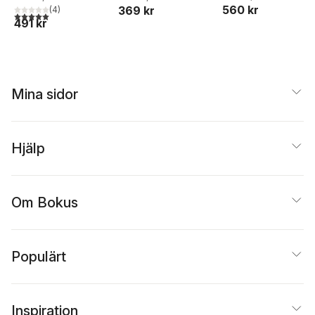
560 kr
Johansson
369 kr
(
4
)
kommunikation
5,0
utav 5 stjärnor. Totalt antal röster:
491 kr
Mina sidor
Hjälp
Om Bokus
Populärt
Inspiration