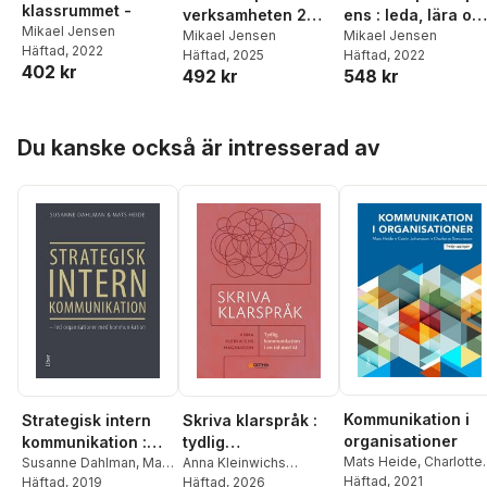
klassrummet -
verksamheten 2
ens : leda, lära oc
Mikael Jensen
uppl : Att leda
Mikael Jensen
utveckla
Mikael Jensen
Häftad
, 2022
Häftad
, 2025
Häftad
, 2022
kollegor i förskola,
402 kr
492 kr
548 kr
skola och
fritidshem
Hoppa över listan
Du kanske också är intresserad av
Kommunikation i
Strategisk intern
Skriva klarspråk :
organisationer
kommunikation :
tydlig
Mats Heide
,
Charlotte
led organisationer
Susanne Dahlman
,
Mats
kommunikation i en
Anna Kleinwichs
Simonsson
Häftad
, 2021
,
Catrin
Heide
Häftad
, 2019
Magnusson
Häftad
, 2026
med
tid med AI