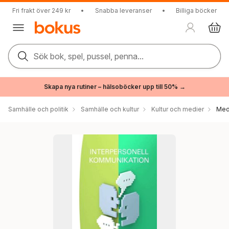
Fri frakt över 249 kr
•
Snabba leveranser
•
Billiga böcker
Sök bok, spel, pussel, penna...
Skapa nya rutiner – hälsoböcker upp till 50% →
Samhälle och politik
Samhälle och kultur
Kultur och medier
Med