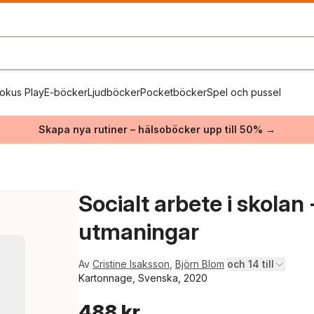
okus Play
E-böcker
Ljudböcker
Pocketböcker
Spel och pussel
Skapa nya rutiner – hälsoböcker upp till 50% →
Socialt arbete i skolan 
utmaningar
Av
Cristine Isaksson
,
Björn Blom
och 14 till
Kartonnage, Svenska, 2020
488 kr