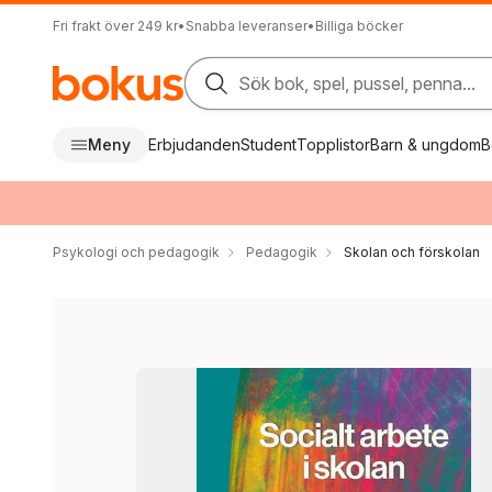
Fri frakt över 249 kr
•
Snabba leveranser
•
Billiga böcker
Sök bok, spel, pussel, penna...
Meny
Erbjudanden
Student
Topplistor
Barn & ungdom
B
Psykologi och pedagogik
Pedagogik
Skolan och förskolan