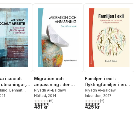
ka i socialt
Migration och
Familjen i exil :
: utmaningar,
anpassning : den
flyktingfamiljer i en
ningssätt och
nlund
,
Lennart
okända resan
Riyadh Al-Baldawi
interkulturell och
Riyadh Al-Baldawi
tarina Andersson
2021
,
Häftad
, 2014
Inbunden
, 2017
r
psykosocial kontext
om
,
Björn Högberg
,
(
5
)
(
2
)
5,0
utav 5 stjärnor. Totalt antal röster:
5,0
utav 5 stjärnor. Totalt ant
481 kr
425 kr
lman
,
Urban
,
Inger Linblad
,
Nygren
,
Marek
Eva Wikström