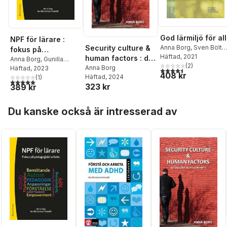
God lärmiljö för al
NPF för lärare :
Security culture &
Anna Borg
,
Sven Bölte
fokus på
Linda Hallberg
Häftad
, 2021
human factors : det
pedagogiskt arbete
Anna Borg
,
Gunilla
(
2
)
ska löna sig att
Anna Borg
Carlsson Kendall
Häftad
, 2023
4,5
utav 5 stjärnor. Tota
408 kr
Häftad
, 2024
(
1
)
göra rätt!
5,0
utav 5 stjärnor. Totalt antal röster:
323 kr
389 kr
Hoppa över listan
Du kanske också är intresserad av