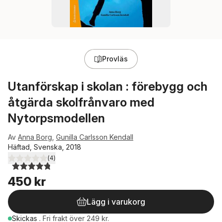
Provläs
Utanförskap i skolan : förebygg och
åtgärda skolfrånvaro med
Nytorpsmodellen
Av
Anna Borg
,
Gunilla Carlsson Kendall
Häftad, Svenska, 2018
(
4
)
4,8
utav 5 stjärnor. Totalt antal röster:
450 kr
Lägg i varukorg
Skickas
.
Fri frakt över 249 kr.