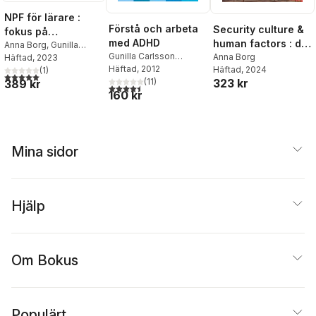
NPF för lärare :
Förstå och arbeta
Security culture &
fokus på
med ADHD
human factors : det
pedagogiskt arbete
Anna Borg
,
Gunilla
Gunilla Carlsson
ska löna sig att
Anna Borg
Carlsson Kendall
Häftad
, 2023
Kendall
Häftad
, 2012
Häftad
, 2024
(
1
)
göra rätt!
5,0
utav 5 stjärnor. Totalt antal röster:
(
11
)
323 kr
389 kr
4,5
utav 5 stjärnor. Totalt antal röster:
160 kr
Mina sidor
Hjälp
Om Bokus
Populärt