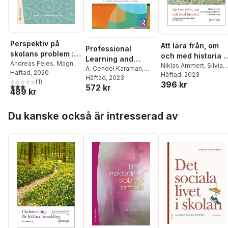
Perspektiv på
Att lära från, om
Professional
skolans problem :
och med historia :
Learning and
vad säger
Andreas Fejes
,
Magnus
Historiemedvetan
Niklas Ammert
,
Silvia
Identities in
A. Cendel Karaman
,
Dahlstedt
Häftad
, 2020
,
Majsa Allelin
,
forskningen?
Edling
Häftad
,
, 2023
Jan Löfström
,
e, moral och
Silvia Edling
Häftad
, 2023
Teaching
Emma Arneback
(
1
)
,
396 kr
Heather Sharp
didaktik
3,0
utav 5 stjärnor. Totalt antal röster:
572 kr
489 kr
Dennis Beach
,
Gert
Biesta
,
Marianne
Hoppa över listan
Dovemark
,
Silvia Edling
,
Du kanske också är intresserad av
Tomas Englund
,
Håkan
Gustafsson
,
Bernt
Gustavsson
,
Eva-Marie
Harlin
,
Fredrik
Hertzberg
,
Magnus
Hultén
,
Malin Ideland
,
Sara Irisdotter
Aldenmyr
,
Thomas
Johansson
,
Jan Jämte
,
Anders Jönsson
,
Anna-
Lena Kempe
,
Alli Klapp
,
Gunnlaugur