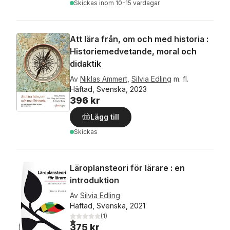
Skickas
inom 10-15 vardagar
Att lära från, om och med historia :
Historiemedvetande, moral och
didaktik
Av
Niklas Ammert
,
Silvia Edling
m. fl.
Häftad, Svenska, 2023
396 kr
Lägg till
Skickas
Läroplansteori för lärare : en
introduktion
Av
Silvia Edling
Häftad, Svenska, 2021
(
1
)
1,0
utav 5 stjärnor. Totalt antal röster:
375 kr