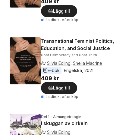
409 kr
Lägg till
Läs direkt efter köp
Transnational Feminist Politics,
Education, and Social Justice
Post Democracy and Post Truth
Av
Silvia Edling
,
Sheila Macrine
E-bok
Engelska
, 
2021
409 kr
Lägg till
Läs direkt efter köp
Del 1 - Almungetrilogin
I skuggan av cirkeln
Av
Silvia Edling