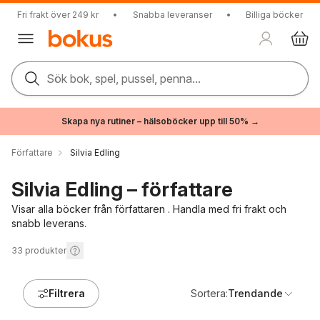
Fri frakt över 249 kr
•
Snabba leveranser
•
Billiga böcker
Sök bok, spel, pussel, penna...
Skapa nya rutiner – hälsoböcker upp till 50% →
Författare
Silvia Edling
Silvia Edling – författare
Visar alla böcker från författaren . Handla med fri frakt och
snabb leverans.
33
produkter
Filtrera
Sortera:
Trendande