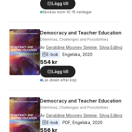
Lägg till
Skickas
inom 10-15 vardagar
Democracy and Teacher Education
Dilemmas, Challenges and Possibilities
Av
Geraldine Mooney Simmie
,
Silvia Edling
E-bok
Engelska
, 
2020
554 kr
Lägg till
Läs direkt efter köp
Democracy and Teacher Education
Dilemmas, Challenges and Possibilities
Av
Geraldine Mooney Simmie
,
Silvia Edling
E-bok
PDF
, 
Engelska
, 
2020
556 kr