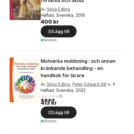
förskola och skola
Av
Silvia Edling
Häftad, Svenska, 2018
400 kr
Lägg till
Skickas
Motverka mobbning : och annan
kränkande behandling - en
handbok för lärare
Av
Silvia Edling
,
Peter Edward Gill
m. fl.
Häftad, Svenska, 2022
(
1
)
4,0
utav 5 stjärnor. Totalt antal röster:
413 kr
Lägg till
Skickas