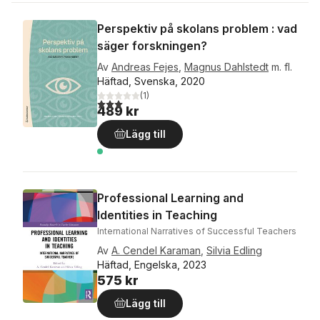
Perspektiv på skolans problem : vad
säger forskningen?
Av
Andreas Fejes
,
Magnus Dahlstedt
m. fl.
Häftad, Svenska, 2020
(
1
)
3,0
utav 5 stjärnor. Totalt antal röster:
489 kr
Lägg till
Professional Learning and
Identities in Teaching
International Narratives of Successful Teachers
Av
A. Cendel Karaman
,
Silvia Edling
Häftad, Engelska, 2023
575 kr
Lägg till