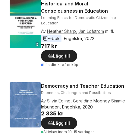
Historical and Moral
Consciousness in Education
Learning Ethics for Democratic Citizenship
Education
Av
Heather Sharp
,
Jan Lofstrom
m. fl.
E-bok
Engelska
, 
2022
717 kr
Lägg till
Läs direkt efter köp
Democracy and Teacher Education
Dilemmas, Challenges and Possibilities
Av
Silvia Edling
,
Geraldine Mooney Simmie
Inbunden, Engelska, 2020
2 335 kr
Lägg till
Skickas
inom 10-15 vardagar