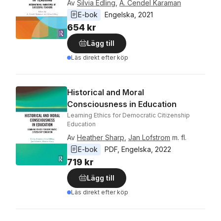
Av
Silvia Edling
,
A. Cendel Karaman
E-bok
Engelska
, 
2021
654 kr
Lägg till
Läs direkt efter köp
Historical and Moral
Consciousness in Education
Learning Ethics for Democratic Citizenship
Education
Av
Heather Sharp
,
Jan Lofstrom
m. fl.
E-bok
PDF
, 
Engelska
, 
2022
719 kr
Lägg till
Läs direkt efter köp