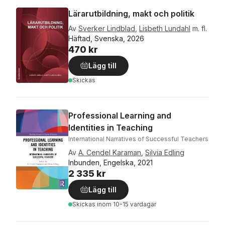
Lärarutbildning, makt och politik
Av
Sverker Lindblad
,
Lisbeth Lundahl
m. fl.
Häftad, Svenska, 2026
470 kr
Lägg till
Skickas
Professional Learning and
Identities in Teaching
International Narratives of Successful Teachers
Av
A. Cendel Karaman
,
Silvia Edling
Inbunden, Engelska, 2021
2 335 kr
Lägg till
Skickas
inom 10-15 vardagar