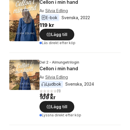
Cellon i min hand
Av
Silvia Edling
E-bok
Svenska
, 
2022
119 kr
Lägg till
Läs direkt efter köp
Del 2 - Almungetrilogin
Cellon i min hand
Av
Silvia Edling
Ljudbok
Svenska
, 
2024
(
1
)
4,0
utav 5 stjärnor. Totalt antal röster:
109 kr
Lägg till
Lyssna direkt efter köp