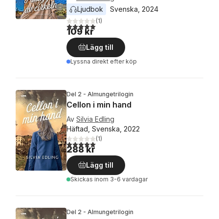
Ljudbok
Svenska
, 
2024
(
1
)
5,0
utav 5 stjärnor. Totalt antal röster:
109 kr
Lägg till
Lyssna direkt efter köp
Del 2 - Almungetrilogin
Cellon i min hand
Av
Silvia Edling
Häftad, Svenska, 2022
(
1
)
5,0
utav 5 stjärnor. Totalt antal röster:
288 kr
Lägg till
Skickas
inom 3-6 vardagar
Del 2 - Almungetrilogin