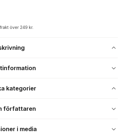
 frakt över 249 kr.
skrivning
tinformation
ka kategorier
 författaren
ioner i media