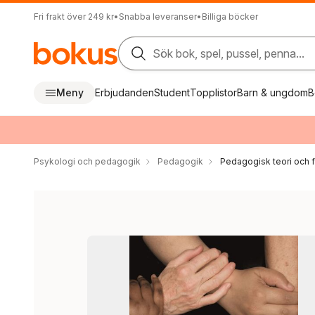
Fri frakt över 249 kr
•
Snabba leveranser
•
Billiga böcker
Sök bok, spel, pussel, penna...
Meny
Erbjudanden
Student
Topplistor
Barn & ungdom
B
Psykologi och pedagogik
Pedagogik
Pedagogisk teori och f