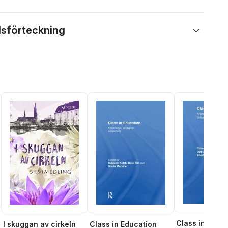
lsförteckning
Class in Educ
I skuggan av cirkeln
Class in Education