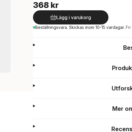
368 kr
Lägg i varukorg
Beställningsvara.
Skickas
inom 10-15 vardagar
.
Fri
Be
Produk
Utfors
Mer om
Recens