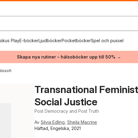
okus Play
E-böcker
Ljudböcker
Pocketböcker
Spel och pussel
Skapa nya rutiner – hälsoböcker upp till 50% →
ilosofi
Transnational Feminist 
Social Justice
Post Democracy and Post Truth
Av
Silvia Edling
,
Sheila Macrine
Häftad, Engelska, 2021