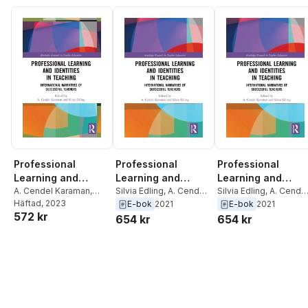
Professional
Professional
Professional
Learning and
Learning and
Learning and
Identities in
A. Cendel Karaman
,
Identities in
Silvia Edling
,
A. Cendel
Identities in
Silvia Edling
,
A. Cende
Silvia Edling
Häftad
, 2023
Karaman
Karaman
E-bok
2021
E-bok
2021
Teaching
Teaching
Teaching
572 kr
654 kr
654 kr