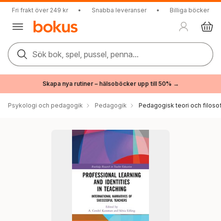
Fri frakt över 249 kr
•
Snabba leveranser
•
Billiga böcker
Sök bok, spel, pussel, penna...
Skapa nya rutiner – hälsoböcker upp till 50% →
Psykologi och pedagogik
Pedagogik
Pedagogisk teori och filosof