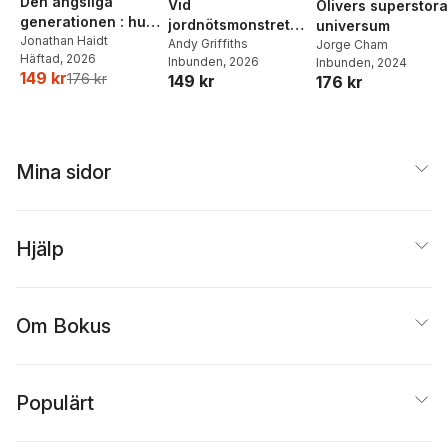
Den ängsliga
Vid
Olivers superstora
generationen : hur
jordnötsmonstrets
universum
överbeskyddande
Jonathan Haidt
håla
Andy Griffiths
Jorge Cham
Häftad
, 2026
föräldrar och
Inbunden
, 2026
Inbunden
, 2024
149 kr
176 kr
149 kr
176 kr
skärmberoende
skapar en epidemi
av psykisk ohälsa
Mina sidor
Hjälp
Om Bokus
Populärt