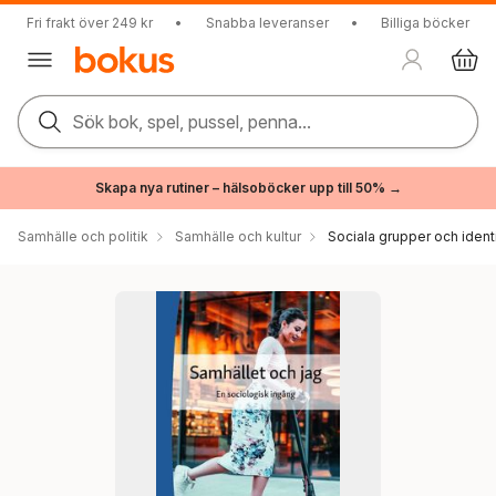
Fri frakt över 249 kr
•
Snabba leveranser
•
Billiga böcker
Sök bok, spel, pussel, penna...
Skapa nya rutiner – hälsoböcker upp till 50% →
Samhälle och politik
Samhälle och kultur
Sociala grupper och ident