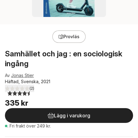
Provläs
Samhället och jag : en sociologisk
ingång
Av
Jonas Stier
Häftad, Svenska, 2021
(
2
)
4,5
utav 5 stjärnor. Totalt antal röster:
335 kr
Lägg i varukorg
.
Fri frakt över 249 kr.