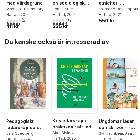
med värdegrund
en sociologisk
etnicitet :
Magnus Erlandsson
,
ingång
Jonas Stier
perspektiv på
Mehrdad Darvishpour
,
Bim Riddersporre
Häftad
, 2022
,
Häftad
, 2021
Charles Westin
Häftad
, 2021
,
mångfald i Sverig
550 kr
Gezim Isufi
(
2
)
,
Jonas
(
2
)
Fereshteh Ahmadi
,
Mo
4,5
utav 5 stjärnor. Totalt antal röster:
4,5
utav 5 stjärnor. Totalt antal röster:
411 kr
335 kr
Stier
,
Hanna Cinthio
,
Bursell
,
Mattias Gardel
Magnus Jonasson
,
Linn
Zenia Hellgren
,
Leena
Hoppa över listan
Eckeskog
Huss
,
Christina
Du kanske också är intresserad av
Johansson
,
Patrik
Lantto
,
Ingrid Lomfors
,
Hélio Mahnica
,
Jimmy
Munobwa
,
Niclas
Månsson
,
Ulf
Mörkenstam
,
Irving
Palm
,
Tove Pettersso
Carl-Ulrik Schierup
,
Sara Sjölund Andoff
,
Jonas Stier
,
Jesper
Strömbäck
,
Nora
Theorin
,
Susanne
Urban
,
Erling Wande
Krisledarskap i
Pedagogiskt
Ungdomar läser
praktiken : att leda
ledarskap och
och skriver - -
genom svåra tider
Aida Alvinius
pedagogisk ledning
Lars Svedberg
specialpedagogis
Siv Fischbein
,
Åsa
Häftad
, 2025
Häftad
, 2024
Alberyd Öfors
Häftad
, 2014
,
Barbro
: teori och praktik
a perspektiv