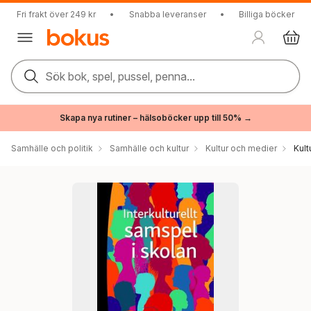
Fri frakt över 249 kr
•
Snabba leveranser
•
Billiga böcker
Sök bok, spel, pussel, penna...
Skapa nya rutiner – hälsoböcker upp till 50% →
Samhälle och politik
Samhälle och kultur
Kultur och medier
Kul