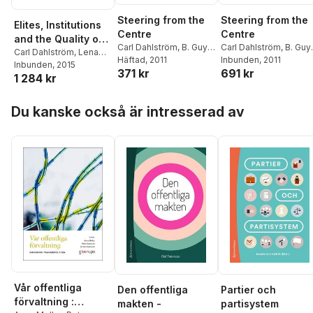
Steering from the
Steering from the
Elites, Institutions
Centre
Centre
and the Quality of
Carl Dahlström
,
B. Guy
Carl Dahlström
,
B. Guy
Government
Carl Dahlström
,
Lena
Peters
Häftad
,
, 2011
Jon Pierre
Peters
Inbunden
,
Jon Pierre
, 2011
Wängnerud
Inbunden
, 2015
371 kr
691 kr
1 284 kr
Hoppa över listan
Du kanske också är intresserad av
Vår offentliga
Den offentliga
Partier och
förvaltning :
makten -
partisystem