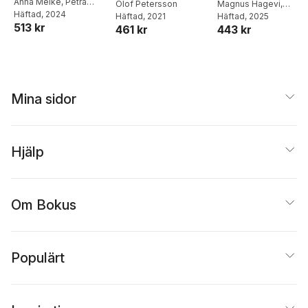
samverkan i
Anna Melke
,
Petra
Olof Petersson
Magnus Hagevi
,
Svensson
Häftad
, 2024
,
Sara
välfärdspolitiken
Häftad
, 2021
Nicholas Aylott
Häftad
, 2025
,
Katari
513 kr
Svensson
461 kr
443 kr
Barrling
,
Magnus
Blomgren
,
Niklas Bolin
Hanna Bäck
,
Gissur Ó
Erlingsson
,
Marie
Grusell
,
Jonas Hinnfor
Jenny Jansson
,
Martin
Mina sidor
Karlsson
,
Karl Loxbo
,
Erik Lundberg
,
Jenny
Madestam
,
Lars Nord
,
Jessika Wide
,
Patrik
Hjälp
Öhberg
Om Bokus
Populärt