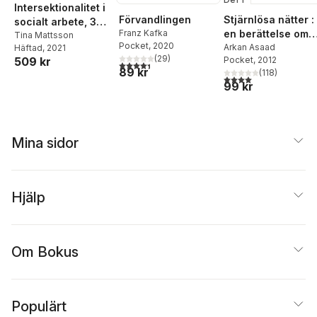
Intersektionalitet i
Stjärnlösa nätter :
Förvandlingen
socialt arbete, 3
en berättelse om
Franz Kafka
uppl
Tina Mattsson
Pocket
, 2020
kärlek, svek och
Arkan Asaad
Häftad
, 2021
(
29
)
Pocket
, 2012
509 kr
rätten att välja sitt
4,4
utav 5 stjärnor. Totalt antal röster:
89 kr
(
118
)
liv
4,0
utav 5 stjärnor. Tota
99 kr
Mina sidor
Hjälp
Om Bokus
Populärt