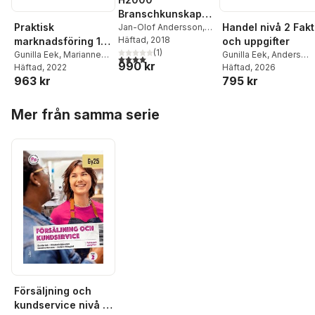
Branschkunskap
Praktisk
Handel nivå 2 Fak
Fakta och uppgifter
Jan-Olof Andersson
,
Gunilla Eek
Häftad
, 2018
,
Marianne
marknadsföring 1
och uppgifter
Feldt
,
Anders Pihlsgård
(
1
)
Fakta och uppgifter
Gunilla Eek
,
Marianne
Gunilla Eek
,
Anders
4,0
utav 5 stjärnor. Totalt antal röster:
990 kr
Feldt
Häftad
,
Anders Pihlsgård
, 2022
,
Pihlsgård
Häftad
, 2026
,
Lotten
963 kr
795 kr
Susanne Walldenheid
Svensson
Hoppa över listan
Mer från samma serie
Försäljning och
kundservice nivå 2