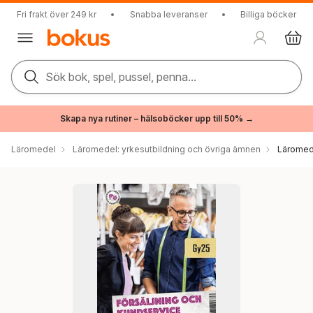
Fri frakt över 249 kr
•
Snabba leveranser
•
Billiga böcker
Sök bok, spel, pussel, penna...
Skapa nya rutiner – hälsoböcker upp till 50% →
Läromedel
Läromedel: yrkesutbildning och övriga ämnen
Läromede