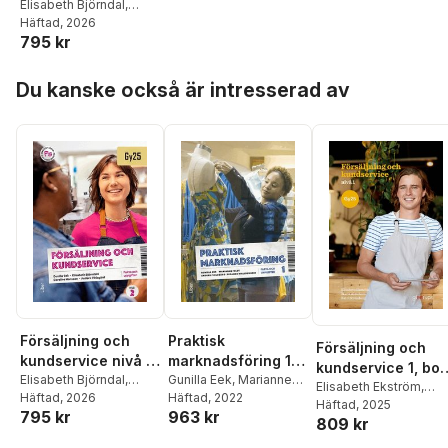
Fakta och uppgifter
Elisabeth Björndal
,
Gunilla Eek
Häftad
, 2026
,
Caroline
795 kr
Hansson
,
Anders
Pihlsgård
Hoppa över listan
Du kanske också är intresserad av
Försäljning och
Praktisk
Försäljning och
kundservice nivå 2
marknadsföring 1
kundservice 1, bok
Fakta och uppgifter
Elisabeth Björndal
,
Fakta och uppgifter
Gunilla Eek
,
Marianne
Gy25
Elisabeth Ekström
,
Gunilla Eek
Häftad
, 2026
,
Caroline
Feldt
Häftad
,
Anders Pihlsgård
, 2022
,
Maria Almeborn
Häftad
, 2025
,
Katri
795 kr
963 kr
Hansson
,
Anders
Susanne Walldenheid
809 kr
Strömberg
Pihlsgård