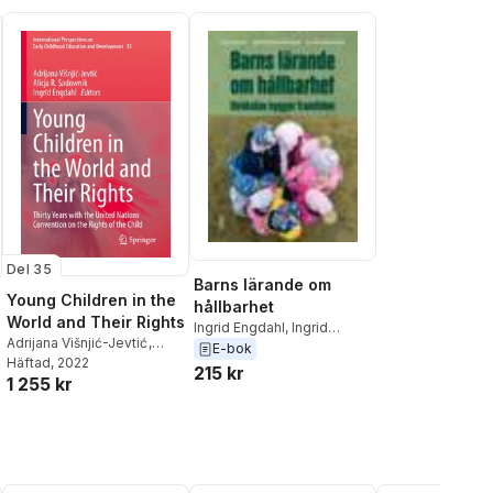
Del 35
Barns lärande om
Young Children in the
hållbarhet
World and Their Rights
Ingrid Engdahl
,
Ingrid
Adrijana Višnjić-Jevtić
,
Pramling Samuelsson
,
Eva
E-bok
Alicja R. Sadownik
Häftad
, 2022
,
Ingrid
Ärlemalm-Hagsér
215 kr
1 255 kr
Engdahl