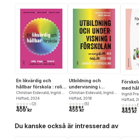
En likvärdig och
Utbildning och
Förskol
hållbar förskola : rolig,
undervisning i
med hål
trygg och lärorik
Christian Eidevald
,
Ingrid
förskolan :
Christian Eidevald
,
Ingrid
Ingrid Pr
Engdahl
Häftad
, 2024
,
Charlotte Geijer
Engdahl
Häftad
, 2018
utbildning och
omsorgsfullt och
Samuels
Häftad
, 
(
2
)
(
5
)
undervisning
lekfullt stöd för
Ingrid En
(
3,5
utav 5 stjärnor. Totalt antal röster:
4,6
utav 5 stjärnor. Totalt antal röster:
5,0
utav 5 
409 kr
455 kr
443 kr
Larsson
,
lärande och
Hagsér
utveckling
Hoppa över listan
Du kanske också är intresserad av