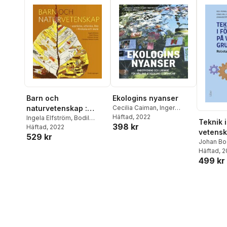
Barn och
Ekologins nyanser
naturvetenskap :
Cecilia Caiman
,
Inger
Björklund
Häftad
, 2022
,
Yvonne Möller
upptäcka, utforska
Ingela Elfström
,
Bodil
Teknik 
398 kr
Nilsson
Häftad
, 2022
,
Lillemor Sterner
,
och lära i förskola och
vetensk
529 kr
Christina Wehner-Godée
skola
robotar
Johan Bo
Haglund
Häftad
, 
,
maskin
499 kr
Pernilla 