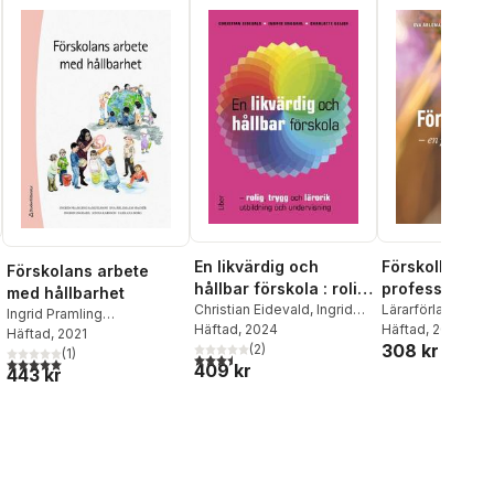
En likvärdig och
Förskollärare 
Förskolans arbete
hållbar förskola : rolig,
profession i r
med hållbarhet
trygg och lärorik
Christian Eidevald
,
Ingrid
Lärarförlaget
Ingrid Pramling
Engdahl
Häftad
, 2024
,
Charlotte Geijer
Häftad
, 2023
utbildning och
Samuelsson
Häftad
, 2021
,
Farhana Borg
,
308 kr
(
2
)
undervisning
Ingrid Engdahl
(
1
)
,
Jonna
al röster:
3,5
utav 5 stjärnor. Totalt antal röster:
5,0
utav 5 stjärnor. Totalt antal röster:
409 kr
443 kr
Larsson
,
Eva Ärlemalm-
Hagsér