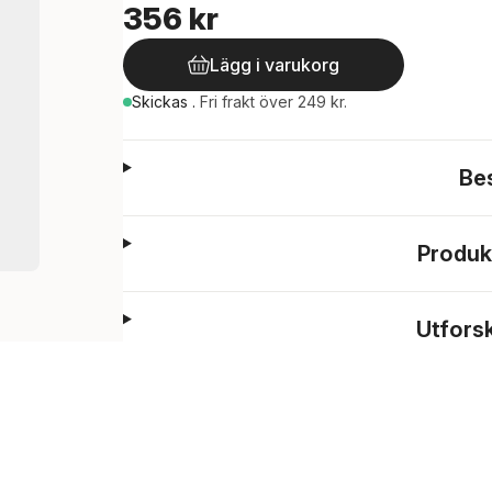
356 kr
Lägg i varukorg
Skickas
.
Fri frakt över 249 kr.
Be
Produk
Utfors