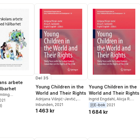
Del 35
ans arbete
Young Children in the
Young Children in the
lbarhet
World and Their Rights
World and Their Rights
amling
Adrijana Višnjić-Jevtić
,
Ingrid Engdahl
,
Alicja R.
son
2021
,
Farhana Borg
,
Alicja R. Sadownik
Inbunden
, 2021
,
Ingrid
Sadownik
,
Adrijana Visnjic-
E-bok
2021
gdahl
1
)
,
Jonna
stjärnor. Totalt antal röster:
1 463 kr
Engdahl
Jevtic
1 684 kr
Eva Ärlemalm-