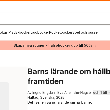
okus Play
E-böcker
Ljudböcker
Pocketböcker
Spel och pussel
Skapa nya rutiner – hälsoböcker upp till 50% →
Barns lärande om hållb
framtiden
Av
Ingrid Engdahl
,
Eva Ärlemalm-Hagsér
och 1 till
Häftad, Svenska, 2025
Del i serien
Barns lärande om hållbarhet