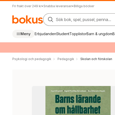
Fri frakt över 249 kr
•
Snabba leveranser
•
Billiga böcker
Sök bok, spel, pussel, penna...
Meny
Erbjudanden
Student
Topplistor
Barn & ungdom
B
Psykologi och pedagogik
Pedagogik
Skolan och förskolan