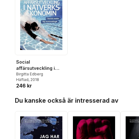
Social
affärsutveckling i
nätverksekonomin :
Birgitta Edberg
Häftad
, 2018
sociala medier, ny
246 kr
marknadslogik
Hoppa över listan
Du kanske också är intresserad av