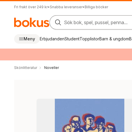
Fri frakt över 249 kr
•
Snabba leveranser
•
Billiga böcker
Sök bok, spel, pussel, penna...
Meny
Erbjudanden
Student
Topplistor
Barn & ungdom
B
Skönlitteratur
Noveller