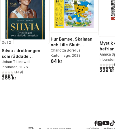
Hur Bamse, Skalman
Del 2
Mystik och poli
och Lille Skutt
befriande kri
träffades
Charlotta Borelius
Silvia : drottningen
Annika Spalde
,
Pe
Kartonnage
, 2023
som räddade
Strindlund
Inbunden
, 2017
84 kr
monarkin
Johan T Lindwall
(
1
)
5,0
utav 5 stjärnor.
Inbunden
, 2026
229 kr
(
49
)
4,3
utav 5 stjärnor. Totalt antal röster:
265 kr