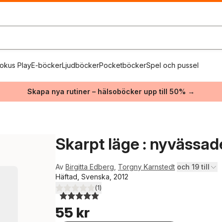
okus Play
E-böcker
Ljudböcker
Pocketböcker
Spel och pussel
Skapa nya rutiner – hälsoböcker upp till 50% →
Skarpt läge : nyvässade
Av
Birgitta Edberg
,
Torgny Karnstedt
och 19 till
Häftad, Svenska, 2012
(
1
)
5,0
utav 5 stjärnor. Totalt antal röster:
55 kr