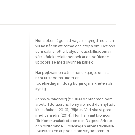
Sigvardsson, Ann-Gerd Simu, Andreas
Svanberg, Aino Trosell, Sven Wernström,
Jenny Wrangborg. Redaktör: Victor Estby.
Hon söker någon att väga sin tyngd mot, han
vill ha någon att forma och stöpa om. Det oss
som saknar ett vi belyser klasskillnaderna i
våra kärleksrelationer och är en befriande
uppgörelse med svunnen kärlek.
När pojkvännen påminner diktjaget om att
bära ut soporna under en
födelsedagsmiddag börjar ojämlikheten bli
synlig.
Jenny Wrangborg (f. 1984) debuterade som
arbetarlitteraturens förnyare med den hyllade
Kallskänken (2010), följd av Vad ska vi göra
med varandra (2014). Hon har varit krönikör
för Kommunalarbetaren och Dagens Arbete
och ordförande i Föreningen Arbetarskrivare.
"Kallskänken är poesi som skyddsombud.