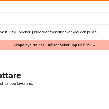
okus Play
E-böcker
Ljudböcker
Pocketböcker
Spel och pussel
Skapa nya rutiner – hälsoböcker upp till 50% →
attare
 och snabb leverans.