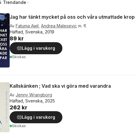
å:
Trendande
Jag har tänkt mycket på oss och våra utmattade kro
Av
Fatuma Awil
,
Andrea Malesevic
m. fl.
Häftad, Svenska, 2019
89 kr
Lägg i varukorg
Skickas
Kallskänken ; Vad ska vi göra med varandra
Av
Jenny Wrangborg
Häftad, Svenska, 2025
262 kr
Lägg i varukorg
Skickas