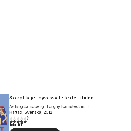
Skarpt läge : nyvässade texter i tiden
Av
Birgitta Edberg
,
Torgny Karnstedt
m. fl.
Häftad, Svenska, 2012
(
1
)
5,0
utav 5 stjärnor. Totalt antal röster:
55 kr