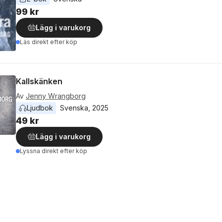
99 kr
Lägg i varukorg
Läs direkt efter köp
Kallskänken
Av
Jenny Wrangborg
Ljudbok
Svenska
, 
2025
49 kr
Lägg i varukorg
Lyssna direkt efter köp