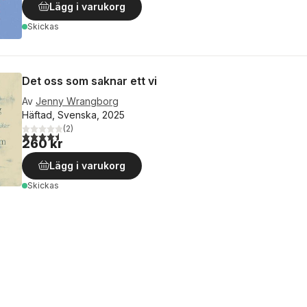
Lägg i varukorg
Skickas
Det oss som saknar ett vi
Av
Jenny Wrangborg
Häftad, Svenska, 2025
(
2
)
4,5
utav 5 stjärnor. Totalt antal röster:
260 kr
Lägg i varukorg
Skickas