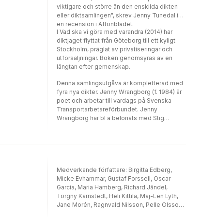
Opulens "Denna föreningens bästa antologi
viktigare och större än den enskilda dikten
är som törst som stillas, en arbetets Höga
eller diktsamlingen", skrev Jenny Tunedal i
Visan." Aino Trosell
en recension i Aftonbladet.
I Vad ska vi göra med varandra (2014) har
diktjaget flyttat från Göteborg till ett kyligt
Stockholm, präglat av privatiseringar och
utförsäljningar. Boken genomsyras av en
längtan efter gemenskap.
Denna samlingsutgåva är kompletterad med
fyra nya dikter. Jenny Wrangborg (f. 1984) är
poet och arbetar till vardags på Svenska
Transportarbetareförbundet. Jenny
Wrangborg har bl a belönats med Stig
Sjödinpriset, Gustaf Frödings stipendium och
LO:s stora kulturpris.
Medverkande författare: Birgitta Edberg,
Micke Evhammar, Gustaf Forssell, Oscar
Garcia, Maria Hamberg, Richard Jändel,
Torgny Karnstedt, Heli Kittilä, Maj-Len Lyth,
Jane Morén, Ragnvald Nilsson, Pelle Olsson,
Erik Pousette, Mimmi Sandberg, Sonia