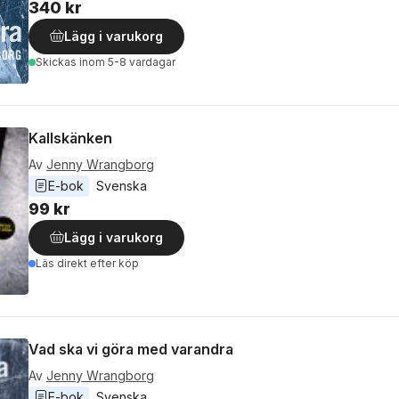
340 kr
Lägg i varukorg
Skickas
inom 5-8 vardagar
Kallskänken
Av
Jenny Wrangborg
E-bok
Svenska
99 kr
Lägg i varukorg
Läs direkt efter köp
Vad ska vi göra med varandra
Av
Jenny Wrangborg
E-bok
Svenska