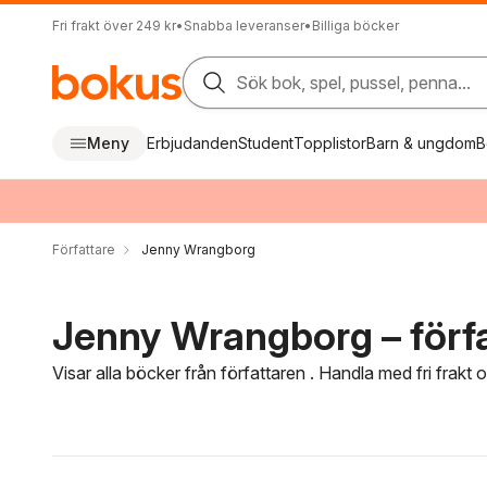
Fri frakt över 249 kr
•
Snabba leveranser
•
Billiga böcker
Sök bok, spel, pussel, penna...
Meny
Erbjudanden
Student
Topplistor
Barn & ungdom
B
Författare
Jenny Wrangborg
Jenny Wrangborg – förf
Visar alla böcker från författaren . Handla med fri frakt
Hoppa över filtreringsmeny