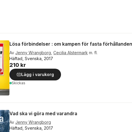
Lösa förbindelser : om kampen för fasta förhållanden
Av
Jenny Wrangborg
,
Cecilia Alstermark
m. fl.
Häftad, Svenska, 2017
210 kr
Lägg i varukorg
Skickas
Vad ska vi göra med varandra
Av
Jenny Wrangborg
Häftad, Svenska, 2017