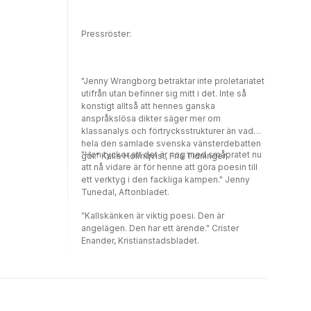
förändra världen men den är lika mycket en
kärleksdikt om människor som förändrar
Pressröster:
varandra.vi vakade in morgnarnai skrynkliga
lakaninnan grannarna åkte till
jobbetochbussarna sjöng en annan
melodivärlden gjorde inbrott
"Jenny Wrangborg betraktar inte proletariatet
ilägenhetenverkligheten där utanförlandade
utifrån utan befinner sig mitt i det. Inte så
på vår hallmattablodet från gränderna rann
konstigt alltså att hennes ganska
ingenom vårt brevinkast
anspråkslösa dikter säger mer om
klassanalys och förtrycksstrukturer än vad
hela den samlade svenska vänsterdebatten
"Hon tycker att det är nog med småpratet nu
gör." Kalle Holmqvist, Fria Tidningen.
att nå vidare är för henne att göra poesin till
ett verktyg i den fackliga kampen." Jenny
Tunedal, Aftonbladet.
”Kallskänken är viktig poesi. Den är
angelägen. Den har ett ärende." Crister
Enander, Kristianstadsbladet.