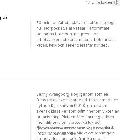
17
produkter
ppar
Föreningen Arbetarskrivares elfte antologi,
nu i storpocket. Här vässar 44 författare
pennorna i kampen mot pressade
arbetsvillkor och försämrade arbetsmiljöer.
Prosa, lyrik och serier gestaltar hur det
dagliga slitet påverkar oss människor samt
hur vi måste ena oss för att få förändring. Det
är skarpa, berörande och tankeväckande
texter varvade med vass samhällssatir och
vardagsglädje. Redaktörer: Anna
Jörgensdotter och Henrik Johansson.
Recensionsutdrag: "Samhällskritik som leder
vidare - lägg den där du hade
Jenny Wrangborg slog igenom som en
telefonkatologen förr." Ulrika Milles, DN, listar
förnyare av svensk arbetarlitteratur med den
antologin som Årets bästa bok 2018. "En
hyllade Kallskänken (2010), en modern
oändlig kollektiv berättelse om döden och
svensk klassiker som påminner om vikten av
meningen i våra liv, förslitningen som det
organisering. Platsen är restaurangvärlden
innebär att leva, man kan inte sluta läsa. Här
men dikterna om arbete, kärlek och
finns all politik vi behöver." Ulrika Milles, SVT
"Kallskänken är poesi som skyddsombud.
gemensamma intressen resonerar djupt i
"Den litterära kvaliten är hög. Dessutom är
Poesi som säger att kollektivet är viktigare
hela arbetarkollektivet.
boken politiskt värdefull." Magnus Nilsson,
än individen, men också att kampen är