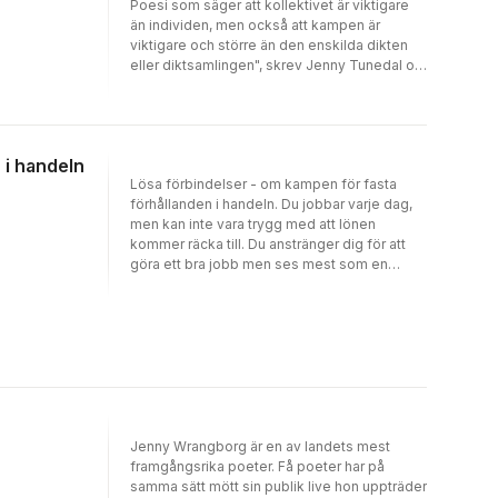
Poesi som säger att kollektivet är viktigare
än individen, men också att kampen är
viktigare och större än den enskilda dikten
eller diktsamlingen", skrev Jenny Tunedal om
Kallskänken i Aftonbladet.
 i handeln
Lösa förbindelser - om kampen för fasta
förhållanden i handeln. Du jobbar varje dag,
men kan inte vara trygg med att lönen
kommer räcka till. Du anstränger dig för att
göra ett bra jobb men ses mest som en
kostnad. Och blir bemött med
misstänksamhet. I Lösa förbindelser följer vi
människor som jobbar i affär och på lager,
där många unga börjar sitt arbetsliv. Hur
bemöts de? Vad tänker de? Vad vill de? Vi får
höra deras berättelser, farhågor och rädslor.
Men också om gemenskap och kamp för
bättre villkor. En bok om arbete, människors
behov och rättigheter, och vad den fackliga
Jenny Wrangborg är en av landets mest
kampen egentligen handlar om. Bokens
framgångsrika poeter. Få poeter har på
redaktör är den uppmärksammade poeten
samma sätt mött sin publik live hon uppträder