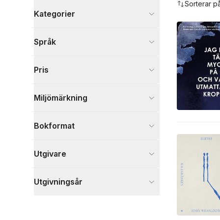
Sorterar p
Kategorier
Böcker
Språk
Skönlitteratur
11
Biografier
1
Pris
Samhälle och politik
1
Visa fler
Miljömärkning
Visa fler
Bokformat
Utgivare
Utgivningsår