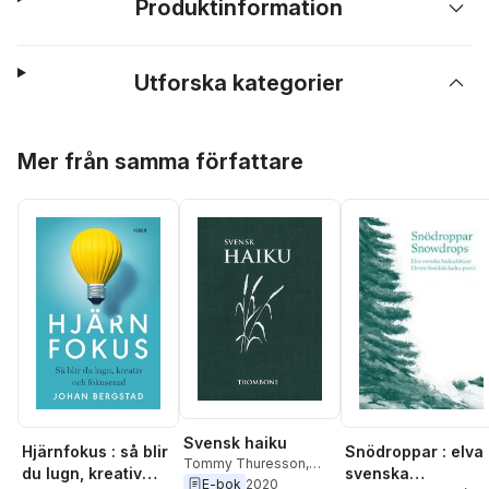
Produktinformation
Utforska kategorier
Hoppa över listan
Mer från samma författare
Svensk haiku
Hjärnfokus : så blir
Snödroppar : elva
Tommy Thuresson
,
du lugn, kreativ
svenska
Tomas Tranströmer
,
E-bok
2020