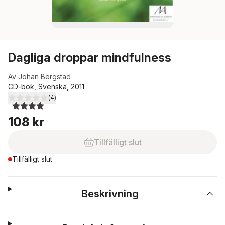
Dagliga droppar mindfulness
Av
Johan Bergstad
CD-bok, Svenska, 2011
(
4
)
4,0
utav 5 stjärnor. Totalt antal röster:
108 kr
Tillfälligt slut
Tillfälligt slut
Beskrivning