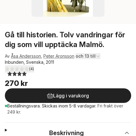
Gå till historien. Tolv vandringar för
dig som vill upptäcka Malmö.
Av
Åsa Andersson
,
Peter Aronsson
och 13 till
Inbunden, Svenska, 2011
(
4
)
4,0
utav 5 stjärnor. Totalt antal röster:
270 kr
Lägg i varukorg
Beställningsvara.
Skickas
inom 5-8 vardagar
.
Fri frakt över
249 kr.
Beskrivning