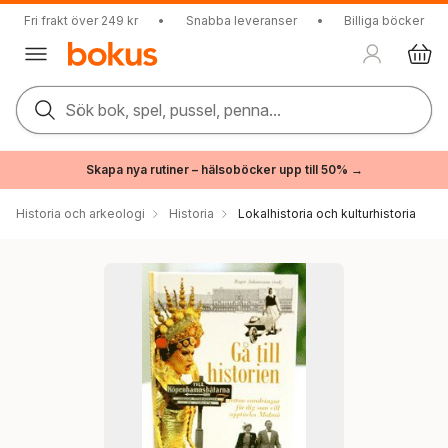
Fri frakt över 249 kr
•
Snabba leveranser
•
Billiga böcker
Sök bok, spel, pussel, penna...
Skapa nya rutiner – hälsoböcker upp till 50% →
Historia och arkeologi
Historia
Lokalhistoria och kulturhistoria