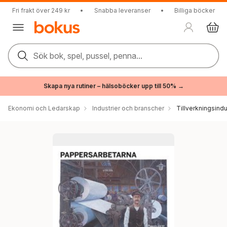
Fri frakt över 249 kr
•
Snabba leveranser
•
Billiga böcker
Sök bok, spel, pussel, penna...
Skapa nya rutiner – hälsoböcker upp till 50% →
Ekonomi och Ledarskap
Industrier och branscher
Tillverkningsindu