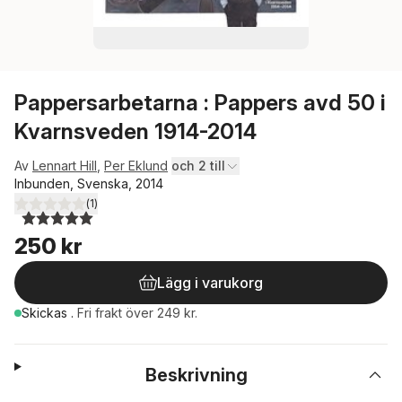
Pappersarbetarna : Pappers avd 50 i
Kvarnsveden 1914-2014
Av
Lennart Hill
,
Per Eklund
och 2 till
Inbunden, Svenska, 2014
(
1
)
5,0
utav 5 stjärnor. Totalt antal röster:
250 kr
Lägg i varukorg
Skickas
.
Fri frakt över 249 kr.
Beskrivning