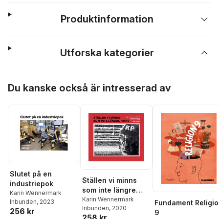
Produktinformation
Utforska kategorier
Hoppa över listan
Du kanske också är intresserad av
Slutet på en
Ställen vi minns
industriepok
som inte längre
Karin Wennermark
finns
Karin Wennermark
Inbunden
, 2023
Fundament Religi
Inbunden
, 2020
256 kr
9
258 kr