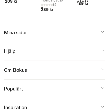
Inbunden
, 2025
4,6
utav 5 stjärnor. Tota
209 kr
189 kr
(
1
)
1,0
utav 5 stjärnor. Totalt antal röster:
289 kr
Mina sidor
Hjälp
Om Bokus
Populärt
Inspiration