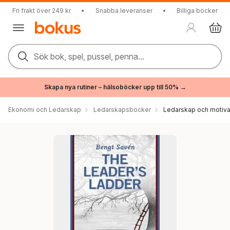
Fri frakt över 249 kr
•
Snabba leveranser
•
Billiga böcker
Sök bok, spel, pussel, penna...
Skapa nya rutiner – hälsoböcker upp till 50% →
Ekonomi och Ledarskap
Ledarskapsböcker
Ledarskap och motiva