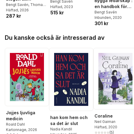
Bygga ledarskap :
ledarskap med
Bengt Savén
värdeskapande,
Bengt Savén
,
Thomas
en handbok för
Häftad
, 2023
ledarbidrag från
Sabel
Häftad
, 2026
laganda och
515 kr
chefen och hela
Bengt Savén
tuff omsorg
287 kr
effektivitet i
Inbunden
, 2020
ledningsgruppen
301 kr
arbetslaget
Hoppa över listan
Du kanske också är intresserad av
Jojjes ljuvliga
Coraline
han kom hem och
medicin
Neil Gaiman
sa det är slut
Roald Dahl
Häftad
, 2020
Nadia Kandil
Kartonnage
, 2026
(
5
)