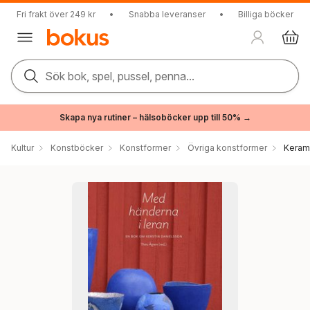
Fri frakt över 249 kr
•
Snabba leveranser
•
Billiga böcker
Sök bok, spel, pussel, penna...
Skapa nya rutiner – hälsoböcker upp till 50% →
Kultur
Konstböcker
Konstformer
Övriga konstformer
Kerami