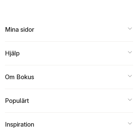
Tuveros
,
Hildegun
Schuster
,
Ann-Charlotte
Nilsson Varhelyi
,
Birger
Glasberg Blomqvist
E. Nilsson
Mina sidor
Hjälp
Om Bokus
Populärt
Inspiration