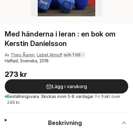
Med händerna i leran : en bok om
Kerstin Danielsson
Av
Theo Ågren
,
Lisbet Ahnoff
och 1 till
Häftad, Svenska, 2018
273 kr
Lägg i varukorg
Beställningsvara.
Skickas
inom 5-8 vardagar
.
Fri frakt över
249 kr.
Beskrivning