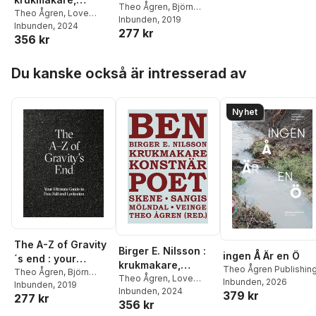
ultimate guide to
Theo Ågren
,
Björn
konstnär och poet
Theo Ågren
,
Love
Hegardt
Inbunden
,
Pamela
, 2019
free fall and
Jönsson
Inbunden
,
, 2024
Hanna
277 kr
Jaskoviak
,
Mikael
levitation
356 kr
Riisager
,
Annelie
Löfgren
,
Aaron
Tuveros
,
Hildegun
Schuster
,
Ann-Charlotte
Hoppa över listan
Nilsson Varhelyi
,
Birger
Glasberg Blomqvist
Du kanske också är intresserad av
E. Nilsson
Nyhet
The A-Z of Gravity
Birger E. Nilsson :
ingen Å Är en Ö
´s end : your
krukmakare,
Theo Ågren Publishin
ultimate guide to
Theo Ågren
,
Björn
konstnär och poet
Theo Ågren
,
Love
Inbunden
, 2026
Hegardt
Inbunden
,
Pamela
, 2019
free fall and
Jönsson
Inbunden
,
, 2024
Hanna
379 kr
277 kr
Jaskoviak
,
Mikael
levitation
356 kr
Riisager
,
Annelie
Löfgren
,
Aaron