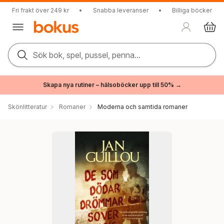
Fri frakt över 249 kr
•
Snabba leveranser
•
Billiga böcker
Sök bok, spel, pussel, penna...
Skapa nya rutiner – hälsoböcker upp till 50% →
Skönlitteratur
Romaner
Moderna och samtida romaner