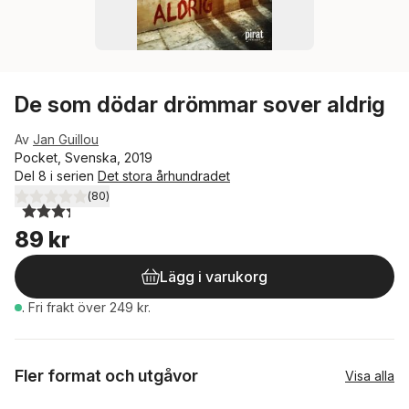
De som dödar drömmar sover aldrig
Av
Jan Guillou
Pocket, Svenska, 2019
Del 8 i serien
Det stora århundradet
(
80
)
3,3
utav 5 stjärnor. Totalt antal röster:
89 kr
Lägg i varukorg
.
Fri frakt över 249 kr.
Fler format och utgåvor
Visa alla