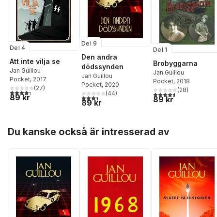
Del 9
Del 4
Del 1
Den andra
Att inte vilja se
Brobyggarna
dödssynden
Jan Guillou
Jan Guillou
Jan Guillou
Pocket
, 2017
Pocket
, 2018
Pocket
, 2020
(
27
)
(
28
)
4,3
utav 5 stjärnor. Totalt antal röster:
(
44
)
4,5
utav 5 stjärnor. Tota
89 kr
3,4
utav 5 stjärnor. Totalt antal röster:
89 kr
89 kr
Hoppa över listan
Du kanske också är intresserad av