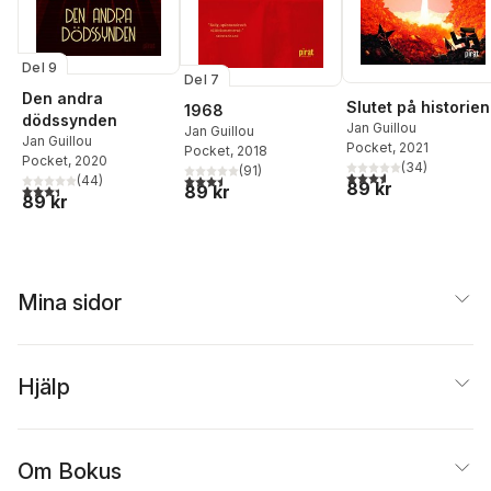
Del 9
Del 7
Den andra
Slutet på historien
1968
dödssynden
Jan Guillou
Jan Guillou
Jan Guillou
Pocket
, 2021
Pocket
, 2018
Pocket
, 2020
(
34
)
(
91
)
3,6
utav 5 stjärnor. Tota
3,5
utav 5 stjärnor. Totalt antal röster:
(
44
)
89 kr
3,4
utav 5 stjärnor. Totalt antal röster:
89 kr
89 kr
Mina sidor
Hjälp
Om Bokus