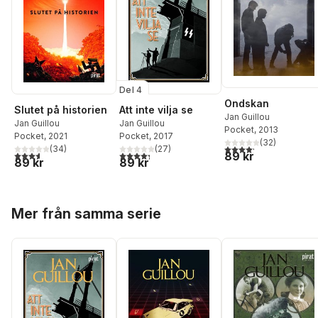
Del 4
Ondskan
Slutet på historien
Att inte vilja se
Jan Guillou
Jan Guillou
Jan Guillou
Pocket
, 2013
Pocket
, 2021
Pocket
, 2017
(
32
)
4,2
utav 5 stjärnor. Tota
(
34
)
(
27
)
3,6
utav 5 stjärnor. Totalt antal röster:
4,3
utav 5 stjärnor. Totalt antal röster:
89 kr
89 kr
89 kr
Hoppa över listan
Mer från samma serie