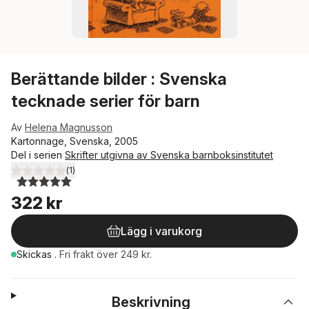
Berättande bilder : Svenska
tecknade serier för barn
Av
Helena Magnusson
Kartonnage, Svenska, 2005
Del i serien
Skrifter utgivna av Svenska barnboksinstitutet
(
1
)
5,0
utav 5 stjärnor. Totalt antal röster:
322 kr
Lägg i varukorg
Skickas
.
Fri frakt över 249 kr.
Beskrivning