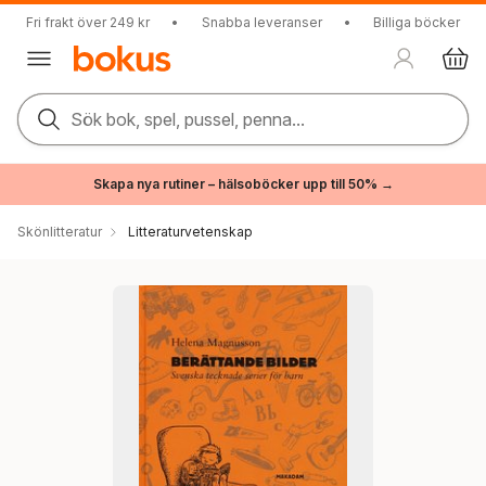
Fri frakt över 249 kr
•
Snabba leveranser
•
Billiga böcker
Sök bok, spel, pussel, penna...
Skapa nya rutiner – hälsoböcker upp till 50% →
Skönlitteratur
Litteraturvetenskap