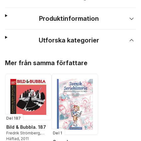
Produktinformation
Utforska kategorier
Hoppa över listan
Mer från samma författare
Del 187
Bild & Bubbla. 187
Del 1
Fredrik Strömberg
,
Helena Magnusson
Häftad
, 2011
,