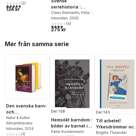
Svensk
Claes Reimerthi
(
2
)
,
Simon
5,0
utav 5 stjärnor. Totalt antal röster:
seriehistoria :
134 kr
Lundström
första boken från
Claes Reimerthi
,
Peter
Nilsson
Inbunden
,
Thomas Storn
, 2005
,
Svenskt seriearkiv
Helena Magnusson
(
4
)
4,0
utav 5 stjärnor. Totalt antal röster:
275 kr
Hoppa över listan
Mer från samma serie
Den svenska barn-
Del 158
och
Del 143
ungdomslitterature
Natur & Kultur
Hemsökt barndom :
Till arbetet!
Allmänlitteratur
ns historia 1-2
bilder av barnet i
Yrkesdrömmar oc
Inbunden
, 2024
gotisk
Peter Kostenniemi
arbetsliv i
Birgitta Theander
(
1
)