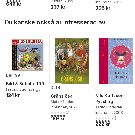
5,0
utav 5 stjärnor. Totalt antal röster:
Häftad
, 2022
barnlitteratur
Inbunden
, 2017
flickboken 1920-
649 kr
237 kr
305 kr
Hoppa över listan
Du kanske också är intresserad av
Del 199
Bild & Bubbla. 199
Del 4
Fredrik Strömberg
,
134 kr
David Haglund
,
Rolf
Nils Karlsson-
Gränslösa
Classon
,
Håkan
Pyssling
Mats Källblad
Storsæter
,
Jan Hoff
,
Astrid Lindgren
Inbunden
, 2021
Magnus Knutsson
,
Inbunden
, 2003
(
7
)
5,0
utav 5 stjärnor. Totalt antal röster:
Malin Reimerthi
,
199 kr
(
21
)
4,8
utav 5 stjärnor. Tota
Charlotta Lindquist
,
Erik
222 kr
Sundblom
,
Stef Gaines
,
Martina Strolz