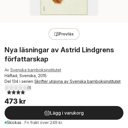
Provläs
Nya läsningar av Astrid Lindgrens
författarskap
Av
Svenska barnboksinstitutet
Häftad, Svenska, 2015
Del 134 i serien
Skrifter utgivna av Svenska barnboksinstitutet
(
1
)
4,0
utav 5 stjärnor. Totalt antal röster:
473 kr
Lägg i varukorg
Skickas
.
Fri frakt över 249 kr.