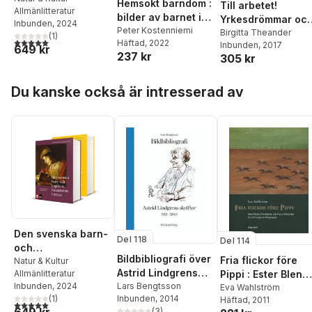
Hemsökt barndom :
Till arbetet!
Allmänlitteratur
ns historia 1-2
bilder av barnet i
Yrkesdrömmar oc
Inbunden
, 2024
gotisk
Peter Kostenniemi
arbetsliv i
Birgitta Theander
(
1
)
5,0
utav 5 stjärnor. Totalt antal röster:
Häftad
, 2022
barnlitteratur
Inbunden
, 2017
flickboken 1920-
649 kr
237 kr
305 kr
Hoppa över listan
Du kanske också är intresserad av
Den svenska barn-
Del 118
Del 114
och
Bildbibliografi över
Fria flickor före
ungdomslitterature
Natur & Kultur
Astrid Lindgrens
Allmänlitteratur
Pippi : Ester Blend
ns historia 1-2
Inbunden
, 2024
skrifter 1921-2010
Lars Bengtsson
Nordström och
Eva Wahlström
(
1
)
Inbunden
, 2014
Häftad
, 2011
Karin Michaëlis :
5,0
utav 5 stjärnor. Totalt antal röster:
649 kr
(
3
)