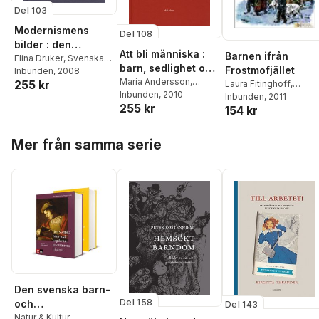
Del 103
Modernismens
Del 108
bilder : den
Att bli människa :
Barnen ifrån
moderna
Elina Druker
,
Svenska
barn, sedlighet och
Frostmofjället
barnboksinstitutet
Inbunden
, 2008
bilderboken i
kön i Amanda
Maria Andersson
,
255 kr
Laura Fitinghoff
,
Norden
Svenska
Inbunden
, 2010
Kerfstedts, Helena
Svenska
Inbunden
, 2011
255 kr
Barnboksinstitutet
,
154 kr
barnboksinstitutet
Nybloms och
Svenska
Matilda Mallings
Litteratursällskapet
Hoppa över listan
författarskap
Mer från samma serie
Den svenska barn-
Del 158
och
Del 143
ungdomslitterature
Natur & Kultur