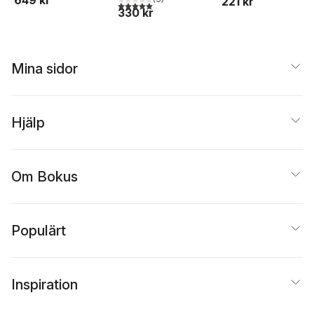
221 kr
Astrid Lindgrens
5,0
utav 5 stjärnor. Totalt antal röster:
330 kr
föregångare
Mina sidor
Hjälp
Om Bokus
Populärt
Inspiration