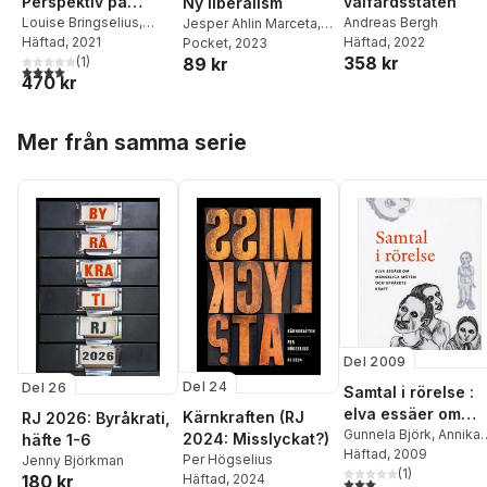
Perspektiv på
välfärdsstaten
Ny liberalism
tillitsbaserad
Louise Bringselius
,
Andreas Bergh
Jesper Ahlin Marceta
,
Magnus Adenskog
Häftad
, 2021
,
Häftad
, 2022
Fritz-Anton Fritzson
Pocket
, 2023
,
styrning
358 kr
Mats Benner
(
1
)
,
Andreas
89 kr
Alexander Funcke
,
4,0
utav 5 stjärnor. Totalt antal röster:
470 kr
Bergh
,
Jonna
Ebba Karlsson
,
Mattias
Bornemark
,
Lotta
Svensson
,
Andreas
Dellve
,
Patrik Hall
,
Bergh
,
Niklas Elert
,
Hoppa över listan
Mer från samma serie
Monica Lindgren
,
Patrick Krassén
Johann Packendorff
,
Vilhelm Persson
,
Kerstin Svensson
,
Lennart G Svensson
Del 2009
Del 24
Del 26
Samtal i rörelse :
elva essäer om
Kärnkraften (RJ
RJ 2026: Byråkrati,
mänskliga möten
Gunnela Björk
,
Annika
2024: Misslyckat?)
häfte 1-6
Björkdahl
Häftad
, 2009
,
Charlotta
och språkets kraft
Per Högselius
Jenny Björkman
Brylla
,
Ingvar Carlsson
(
1
)
,
Häftad
, 2024
180 kr
3,0
utav 5 stjärnor. Tota