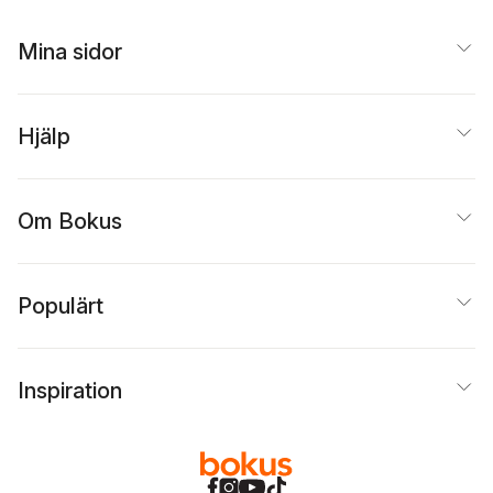
Karin Zelano
,
Hans L
Brömssen
,
Johan
Zetterberg
,
Emma
Söderman
,
Matilda
Söderberg Majanen
,
Mina sidor
Wiklund
Johan E. Eklund
,
Nina
Larsson
,
Håkan Tribell
,
Martina Lind
,
Lennart
Nordfors
Hjälp
Om Bokus
Populärt
Inspiration