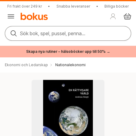
Fri frakt över 249 kr
•
Snabba leveranser
•
Billiga böcker
Sök bok, spel, pussel, penna...
Skapa nya rutiner – hälsoböcker upp till 50% →
Ekonomi och Ledarskap
Nationalekonomi