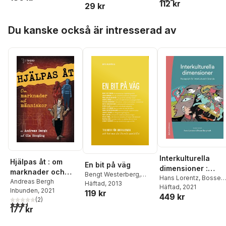
112 kr
Sara Danius
,
Lars-Erik
29 kr
Edlund
,
Eva-Carin Ger
K. G. Hammar
,
Kennet
Hoppa över listan
Du kanske också är intresserad av
Hyltenstam
,
Ola
Sigurdson
,
Richard
Swartz
,
Riksbankens
Jubileumsfond
Interkulturella
Hjälpas åt : om
En bit på väg
dimensioner :
marknader och
Bengt Westerberg
,
pedagogik för
Hans Lorentz
,
Bosse
människor
Andreas Bergh
Johan Norberg
Häftad
, 2013
,
Frida
Bergstedt
Häftad
, 2021
,
Helen Aver
interkulturellt
Inbunden
, 2021
119 kr
Johansson Metso
,
449 kr
Andreas Bergh
,
Lotta
lärande
(
2
)
Andreas Bergh
,
3,5
utav 5 stjärnor. Totalt antal röster:
Björkman
,
Pirjo
177 kr
Susanna Birgersson
,
Lahdenperä
,
Johanne
Pontus Braunerhjelm
,
Lunneblad
,
Kerstin vo