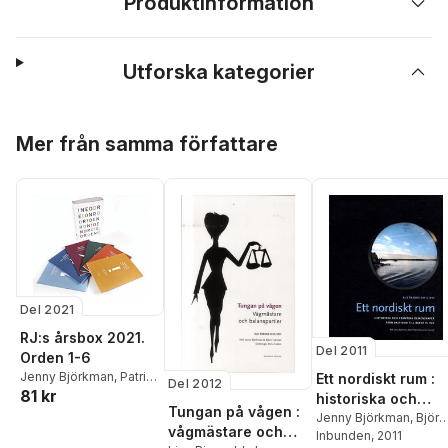
Produktinformation
Utforska kategorier
Hoppa över listan
Mer från samma författare
Del 2021
RJ:s årsbox 2021.
Del 2011
Orden 1-6
Jenny Björkman
,
Patrik
Ett nordiskt rum :
Del 2012
81 kr
Hadenius
,
Jenny
historiska och
Tungan på vågen :
Larsson
,
Henrik
framtida
Jenny Björkman
,
Björn
Rosenkvist
,
Kimmo
vågmästare och
Fjæstad
Inbunden
,
Jonas
, 2011
gemenskaper från