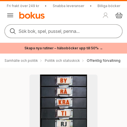
Fri frakt över 249 kr
•
Snabba leveranser
•
Billiga böcker
Sök bok, spel, pussel, penna...
Skapa nya rutiner – hälsoböcker upp till 50% →
Samhälle och politik
Politik och statsskick
Offentlig förvaltning