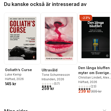
Hoppa över listan
Du kanske också är intresserad av
Hyltenstam
,
Ola
Sigurdson
,
Richard
Swartz
,
Riksbankens
Jubileumsfond
-23%
Den långa bluffen 
Goliath’s Curse
Ultravåld
myter om Sverige,
Luke Kemp
Tone Schunnesson
arbete och
Christian Lindell
,
Alex
Häftad
, 2026
Inbunden
, 2026
Voronov
Häftad
, 2026
invandring
145 kr
(
57
)
3,9
utav 5 stjärnor. Totalt antal röster:
(
23
)
259 kr
4,9
utav 5 stjärnor. Tota
239 kr
309 kr