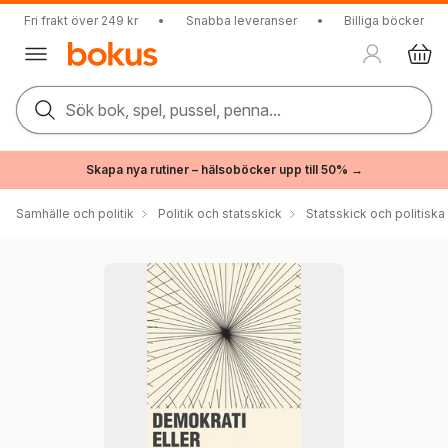
Fri frakt över 249 kr
•
Snabba leveranser
•
Billiga böcker
Sök bok, spel, pussel, penna...
Skapa nya rutiner – hälsoböcker upp till 50% →
Samhälle och politik
Politik och statsskick
Statsskick och politisk