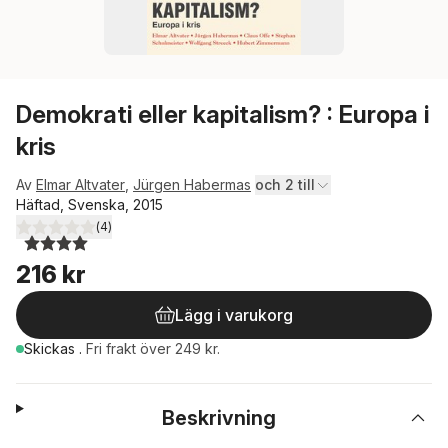
Demokrati eller kapitalism? : Europa i
kris
Av
Elmar Altvater
,
Jürgen Habermas
och 2 till
Häftad, Svenska, 2015
(
4
)
4,0
utav 5 stjärnor. Totalt antal röster:
216 kr
Lägg i varukorg
Skickas
.
Fri frakt över 249 kr.
Beskrivning