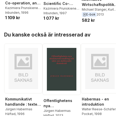
Co-operation, and
Scientific Co-
Wirtschaftspolitik
Conversion
Kazimiera Prunskiene
,
operation
Kazimiera Prunskiene
,
jenseits des
Michael Stanger
,
Kurt
Elmar Altvater
Inbunden
, 1996
Elmar Altvater
Inbunden
, 1997
Hubner
,
Elmar Altvater
E-bok
2013
Keynesianismus
1 109 kr
1 077 kr
582 kr
Hoppa över listan
Du kanske också är intresserad av
Kommunikativt
Habermas - en
Offentlighetens
handlande : texter
introduktion
nya
om språk,
Jürgen Habermas
Walter Reese-Schäfer
strukturomvandling
Jürgen Habermas
Häftad
, 1996
Pocket
, 1998
rationalitet och
Häftad
, 2023