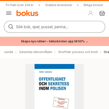
Fri frakt över 249 kr
•
Snabba leveranser
•
Billiga böcker
Sök bok, spel, pussel, penna...
Skapa nya rutiner – hälsoböcker upp till 50% →
Juridik
Särskilda rättsområden
Straffrätt: process och brott
Str