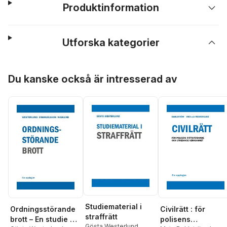
Produktinformation
Utforska kategorier
Hoppa över listan
Du kanske också är intresserad av
Studiematerial i
Ordningsstörande
Civilrätt : för
straffrätt
brott – En studie av
polisens
Gösta Westerlund