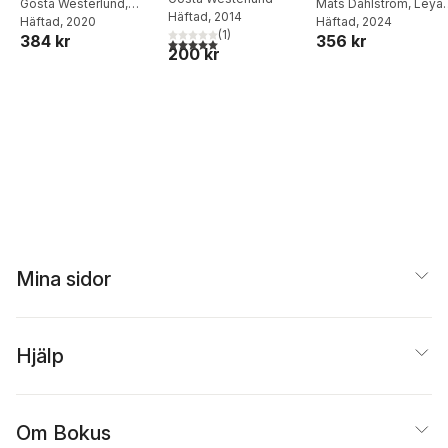
brottsbalken och
Gösta Westerlund
,
rättsvårdande och
Mats Dahlström
,
Leya
Häftad
, 2014
Maria Emanuelsson
Häftad
, 2020
,
Inci
Häftad
,
Gösta Westerlund
, 2024
annan lagstiftning,
utredande
(
1
)
384 kr
356 kr
Magnus Wahlund
5,0
utav 5 stjärnor. Totalt antal röster:
särskilt polislagen
verksamhet
200 kr
Mina sidor
Hjälp
Om Bokus