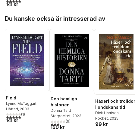
5,0
utav 5 stjärnor. Totalt antal röster:
Barbro Lindgren
,
Erik
141 kr
Lindorm
,
Hanna
Lundström
,
Harry
Hoppa över listan
Du kanske också är intresserad av
Martinsson
,
Mårten
Melin
,
Jila Mossaed
,
Henry Parland
,
Anna
Rydstedt
,
Gunnar
Mascoll Silfverstolpe
,
Ingrid Sjöstrand
,
Augu
Strindberg
,
Edith
Södergran
,
Zacharias
Topelius
,
Tomas
Tranströmer
,
Siv
Widerberg
,
Claes
Bäckström
,
Maria Win
Carl David af Wirsén
,
Sonja Åkesson
,
Bruno
Öijer
,
Anders Österlin
Field
Den hemliga
Häxeri och trolldo
Lynne McTaggart
historien
i ondskans tid
Häftad
, 2003
Donna Tartt
Dick Harrison
(
1
)
Storpocket
, 2023
5,0
utav 5 stjärnor. Totalt antal röster:
Pocket
, 2025
141 kr
(
9
)
99 kr
3,2
utav 5 stjärnor. Totalt antal röster:
150 kr