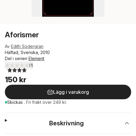
Aforismer
Av
Edith Södergran
Häftad, Svenska, 2010
Del i serien
Element
(
1
)
4,0
utav 5 stjärnor. Totalt antal röster:
150 kr
Lägg i varukorg
Skickas
.
Fri frakt över 249 kr.
Beskrivning