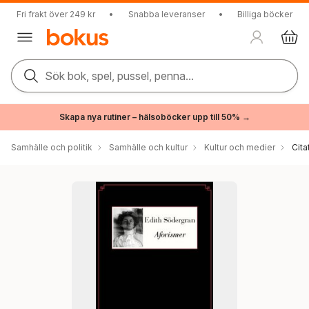
Fri frakt över 249 kr
•
Snabba leveranser
•
Billiga böcker
Sök bok, spel, pussel, penna...
Skapa nya rutiner – hälsoböcker upp till 50% →
Samhälle och politik
Samhälle och kultur
Kultur och medier
Cita