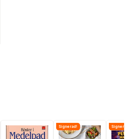
Signerad!
Signerad!