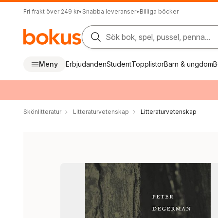
Fri frakt över 249 kr
•
Snabba leveranser
•
Billiga böcker
Sök bok, spel, pussel, penna...
Meny
Erbjudanden
Student
Topplistor
Barn & ungdom
B
Skönlitteratur
Litteraturvetenskap
Litteraturvetenskap