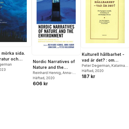
mörka sida.
Kulturell hållbarhet -
eratur och
vad är det? : om
Nordic Narratives of
 sjukdom
german
begreppets innehåll,
Peter Degerman
,
Katarina
Nature and the
2023
Giritli Nygren
Häftad
, 2020
,
Sara Nyhlén
användning och
Environment
Reinhard Hennig
,
Anna-
187 kr
vetenskapliga
Karin Jonasson
Häftad
, 2020
,
Peter
relevans
606 kr
Degerman