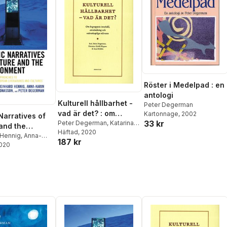
Röster i Medelpad : en
antologi
Kulturell hållbarhet -
Peter Degerman
vad är det? : om
Kartonnage
, 2002
Narratives of
33 kr
begreppets innehåll,
Peter Degerman
,
Katarina
and the
Giritli Nygren
Häftad
, 2020
,
Sara Nyhlén
användning och
ment
 Hennig
,
Anna-
187 kr
vetenskapliga
nasson
2020
,
Peter
relevans
n