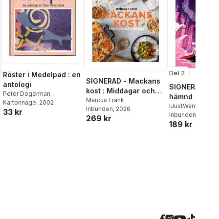
Del 2
Röster i Medelpad : en
SIGNERAD - Mackans
antologi
SIGNERAD - K
kost : Middagar och
Peter Degerman
hämnd
matlådor
Marcus Frank
Kartonnage
, 2002
IJustWantToBeC
Inbunden
, 2026
33 kr
Adolphson
Inbunden
, 2026
,
Emil
269 kr
189 kr
Beer
,
Victor Beer