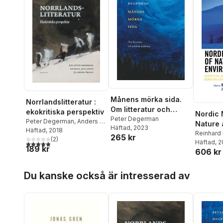
Månens mörka sida.
Norrlandslitteratur :
Om litteratur och
ekokritiska perspektiv
Nordic 
psykisk sjukdom
Peter Degerman
Peter Degerman
,
Anders E.
Nature 
Häftad
, 2023
Johansson
Häftad
, 2018
,
Anders Öhman
,
Environ
Reinhard
265 kr
Gustav Borsgård
(
2
)
,
Annelie
Karin Jo
Häftad
, 
5,0
utav 5 stjärnor. Totalt antal röster:
189 kr
Brännström Öhman
,
Peter
606 kr
Degerma
Forsgren
,
Kari Haarder
Ekman
,
Jenny Jarlsdotter
Hoppa över listan
Du kanske också är intresserad av
Wikström
,
Anna-Karin
Jonasson
,
Ulrika Lif
,
Fanny
Lindgren
,
Erik van Ooijen
,
Anna Salomonsson
,
Bo S.
Svensson
,
Sofia Wijkmark