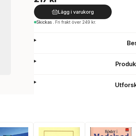
Lägg i varukorg
Skickas
.
Fri frakt över 249 kr.
Be
Produk
Utfors