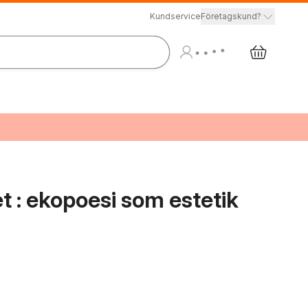
Kundservice
Företagskund?
et : ekopoesi som estetik