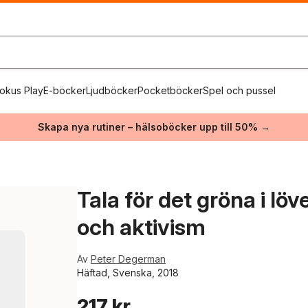
okus Play
E-böcker
Ljudböcker
Pocketböcker
Spel och pussel
Skapa nya rutiner – hälsoböcker upp till 50% →
Tala för det gröna i löv
och aktivism
Av
Peter Degerman
Häftad, Svenska, 2018
217 kr