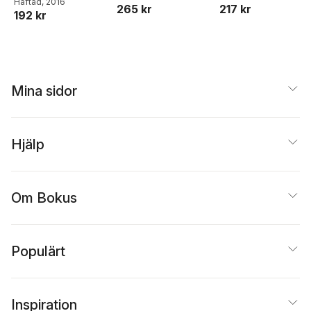
Giritli Nygren
Häftad
, 2016
,
Lena
läsningar av
265 kr
217 kr
192 kr
Martinsson
,
Diana
nyliberalism
Mulinari
,
Sara Nyhlén
,
Kerstin Sandell
,
Lena
Sawyer
,
Angelika
Sjöstedt Landén
Mina sidor
Hjälp
Om Bokus
Populärt
Inspiration