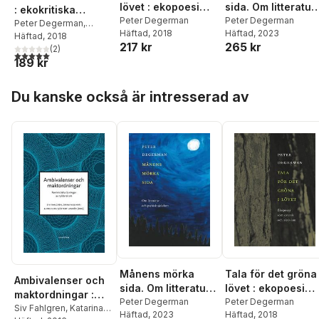
lövet : ekopoesi
sida. Om litteratur
: ekokritiska
som estetik och
Peter Degerman
och psykisk
Peter Degerman
perspektiv
Peter Degerman
,
Häftad
, 2018
Häftad
, 2023
aktivism
sjukdom
Anders E. Johansson
Häftad
, 2018
,
217 kr
265 kr
Anders Öhman
(
2
)
,
Gustav
5,0
utav 5 stjärnor. Totalt antal röster:
189 kr
Borsgård
,
Annelie
Brännström Öhman
,
Hoppa över listan
Peter Forsgren
,
Kari
Du kanske också är intresserad av
Haarder Ekman
,
Jenny
Jarlsdotter Wikström
,
Anna-Karin Jonasson
,
Ulrika Lif
,
Fanny
Lindgren
,
Erik van
Ooijen
,
Anna
Salomonsson
,
Bo S.
Svensson
,
Sofia
Wijkmark
Månens mörka
Tala för det gröna 
Ambivalenser och
sida. Om litteratur
lövet : ekopoesi
maktordningar :
och psykisk
Peter Degerman
som estetik och
Peter Degerman
feministiska
Siv Fahlgren
,
Katarina
Häftad
, 2023
Häftad
, 2018
sjukdom
aktivism