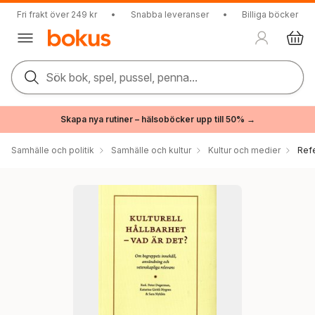
Fri frakt över 249 kr
•
Snabba leveranser
•
Billiga böcker
Sök bok, spel, pussel, penna...
Skapa nya rutiner – hälsoböcker upp till 50% →
Samhälle och politik
Samhälle och kultur
Kultur och medier
Ref