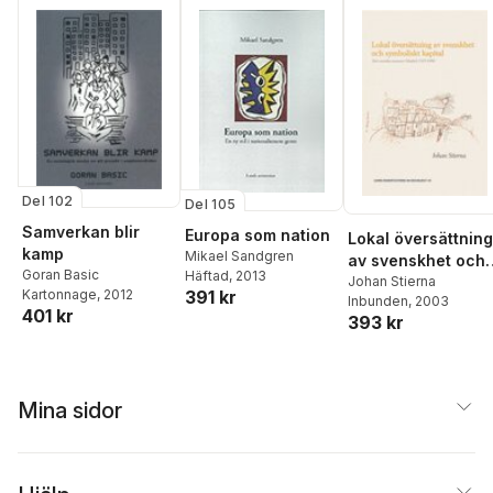
Del 102
Del 105
Samverkan blir
Europa som nation
Lokal översättning
kamp
Mikael Sandgren
av svenskhet och
Goran Basic
Häftad
, 2013
symboliskt kapital 
Johan Stierna
Kartonnage
, 2012
391 kr
Inbunden
, 2003
det svenska
401 kr
393 kr
rummet i Madrid
1915-1998
Mina sidor