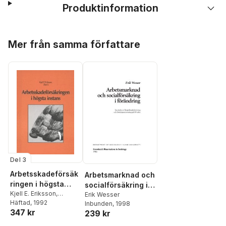
Produktinformation
Hoppa över listan
Mer från samma författare
Del 3
Arbetsskadeförsäk
Arbetsmarknad och
ringen i högsta
socialförsäkring i
instans
Kjell E. Eriksson
,
förändring : en
Erik Wesser
Antoinette Hetzler
Häftad
, 1992
,
Erik
Inbunden
, 1998
studie av
347 kr
Wesser
,
Jonas Arenius
,
239 kr
långtidssjukskrivni
Jorge Kerz
,
Lena
ng och