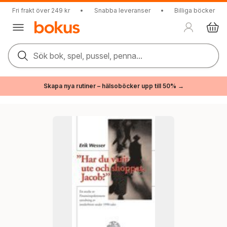
Fri frakt över 249 kr
•
Snabba leveranser
•
Billiga böcker
Sök bok, spel, pussel, penna...
Skapa nya rutiner – hälsoböcker upp till 50% →