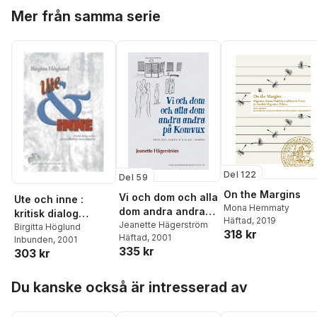
Hoppa över listan
Halldenius
,
Michael
förtidspensionerin
Mer från samma serie
Werner
,
Sayed Ali
,
Tom
g på 90-talet
Evers
,
Tomas
Gustafsson
,
Ulrica von
Schwerin
Del 122
Del 59
On the Margins
Vi och dom och alla
Ute och inne :
Mona Hemmaty
dom andra andra
kritisk dialog
Häftad
, 2019
på Komvux :
Jeanette Hägerström
mellan
Birgitta Höglund
318 kr
Häftad
, 2001
etnicitet, genus
Inbunden
, 2001
personalkollektiv
335 kr
303 kr
och klass i samspel
inom psykiatrin
Hoppa över listan
Du kanske också är intresserad av